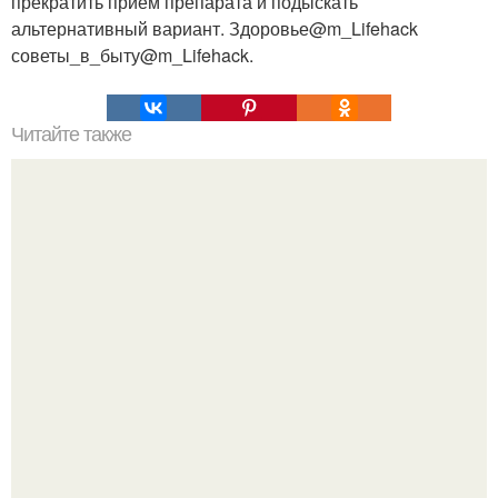
прекратить приём препарата и подыскать
альтернативный вариант. Здоровье@m_Lifehack
советы_в_быту@m_Lifehack.
Читайте также
Апельсиновый лимонад? Нужно взять 4 апельсина,
вымыть их и обдать кипятком.