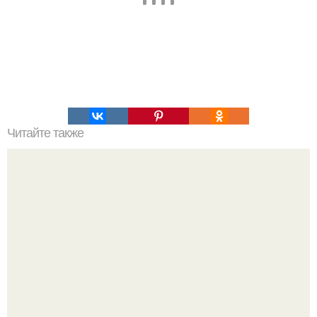
Читайте также
Полезный продукт с красивым названием: шелковица -
калорийность и свойства.