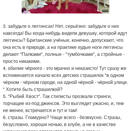
3. забудьте о леггинсах! Нет, серьёзно: забудьте о них
навсегда! Вы когда-нибудь видели девушку, которой идут
леггинсы? Британские учёные, конечно, допускают, что
она есть в природе, а на практике худые ноги леггинсы
делают "Палками", полные - "тумбочками", а стройные -
просто никакими.
4. обилие чёрного - это мрачно и неказисто! Тут сразу же
вспоминается начало всех детских страшилок "в одном
чёрном - чёрном городе, на одной чёрной - чёрной улице.
" Хотите быть страшилкой?
5. "Рыбий Хвост". Так стилисты прозвали стринги,
торчащие из-под джинсов. Это выглядит ужасно, и, тем
не менее, встречается и тут и там!
6. стразы. Гламурно? Чаще всего - безвкусно. Стразы,
безусловно, хороши ночью, в клубе, а не в качестве