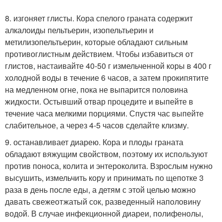
8. изгоняет глисты. Кора спелого граната содержит
алкалоиды пельтьерин, изопельтьерин и
метилизопельтьерин, которые обладают сильным
противоглистным действием. Чтобы избавиться от
глистов, настаивайте 40-50 г измельченной коры в 400 г
холодной воды в течение 6 часов, а затем прокипятите
на медленном огне, пока не выпарится половина
жидкости. Остывший отвар процедите и выпейте в
течение часа мелкими порциями. Спустя час выпейте
слабительное, а через 4-5 часов сделайте клизму.
9. останавливает диарею. Кора и плоды граната
обладают вяжущим свойством, поэтому их используют
против поноса, колита и энтероколита. Взрослым нужно
высушить, измельчить кору и принимать по щепотке 3
раза в день после еды, а детям с этой целью можно
давать свежеотжатый сок, разведенный наполовину
водой. В случае инфекционной диареи, полифенолы,