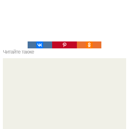
Читайте также
Кирпичная печь с встроенным котлом водяного
отопления: