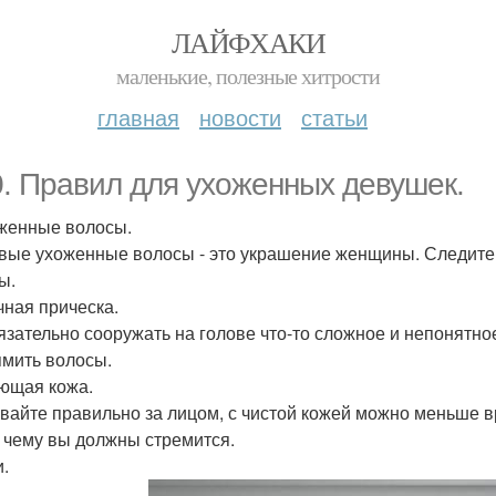
ЛАЙФХАКИ
маленькие, полезные хитрости
главная
новости
статьи
0. Правил для ухоженных девушек.
оженные волосы.
вые ухоженные волосы - это украшение женщины. Следите з
ы.
чная прическа.
язательно сооружать на голове что-то сложное и непонятное
мить волосы.
яющая кожа.
вайте правильно за лицом, с чистой кожей можно меньше в
 к чему вы должны стремится.
и.