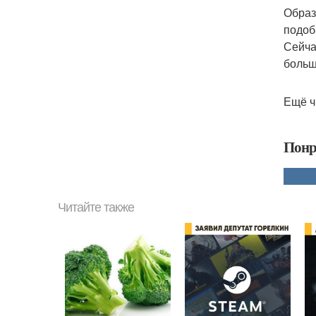
Образ
подоб
Сейча
больш
Ещё ч
Понр
Читайте также