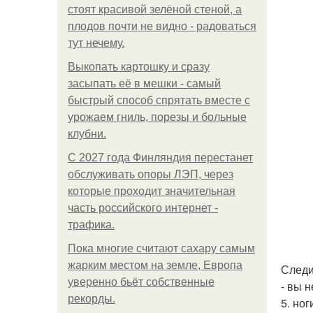
стоят красивой зелёной стеной, а
плодов почти не видно - радоваться
тут нечему.
Выкопать картошку и сразу
засыпать её в мешки - самый
быстрый способ спрятать вместе с
урожаем гниль, порезы и больные
клубни.
С 2027 года Финляндия перестанет
обслуживать опоры ЛЭП, через
которые проходит значительная
часть российского интернет -
трафика.
Пока многие считают сахару самым
жарким местом на земле, Европа
Следи
уверенно бьёт собственные
- вы н
рекорды.
5. ног