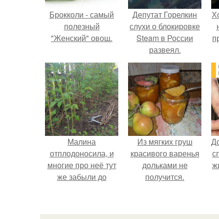
Брокколи - самый
Депутат Горелкин
Х
полезный
слухи о блокировке
"Женский" овощ.
Steam в России
п
развеял.
Малина
Из мягких груш
Д
отплодоносила, и
красивого варенья
с
многие про неё тут
дольками не
ж
же забыли до
получится.
следующего лета.