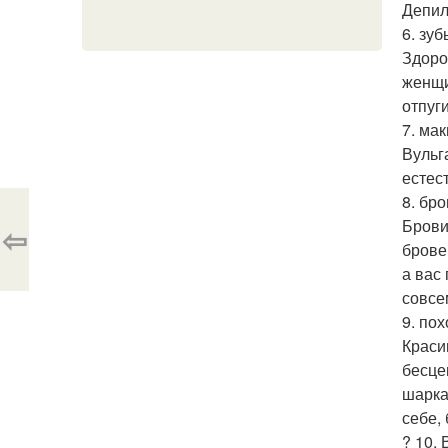
Депил
6. зуб
Здоро
женщи
отпуг
7. ма
Вульг
естес
8. бро
Брови
⇦
брове
а вас
совсе
9. пох
Краси
бесце
шарка
себе,
? 10.