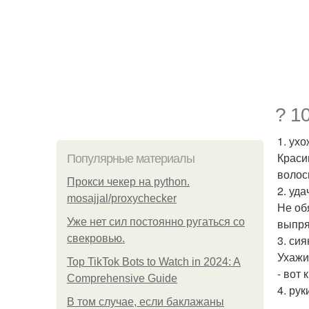
? 1
1. ух
Краси
Популярные материалы
волос
Прокси чекер на python.
2. уда
mosajjal/proxychecker
Не об
Уже нет сил постоянно ругаться со
выпря
свекровью.
3. си
Ухажи
Top TikTok Bots to Watch in 2024: A
- вот
Comprehensive Guide
4. рук
В том случае, если баклажаны