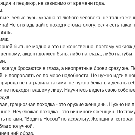
яция и педикюр, не зависимо от времени года.
ы.
вые, белые зубы украшают любого человека, не только же
на! Не откладывайте поход к стоматологу, если есть такая
ивать.
кияж.
арной быть не модно и это не женственно, поэтому макияж
твенному, акцент должен быть, либо на глаза, либо на губы.
ви.
 всегда бросаются в глаза, а неопрятные брови сразу же.
й, и поправлять ее по мере надобности. Не нужно идти в но
 природа не наградила такими, не нужно бежать и делать се
м не подходят вашему лицу. Научитесь видеть свою собстве
одка.
вая, грациозная походка - это оружие женщины. Нужно не пр
нное. Неуклюжая походка - это бич многих женщин. Поэтому
ть ногами, "Водить Носом" по асфальту. Женщина, которая 
 благополучной.
 Внешний образ.