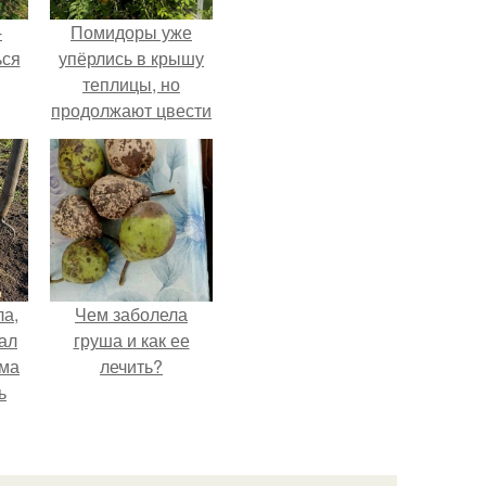
-
Помидоры уже
ься
упёрлись в крышу
теплицы, но
продолжают цвести
как сумасшедшие?
ла,
Чем заболела
ал
груша и как ее
ама
лечить?
ь