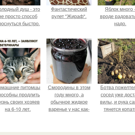
олодный душ - это
Фантастический
Яблок много 
не просто способ
рулет "Жираф".
вроде радоват
роснуться быстро.
надо.
омашние питомцы
Смородины в этом
Ботва пожелте
пособны продлить
году много, а
сосед уже дост
изнь своих хозяев
обычное жидкое
вилы, и рука с
на 6-10 лет.
варенье у нас как-
тянется копат
то не очень едят.
картошку.