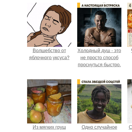
Волшебство от
Холодный душ - это
яблочного уксуса?
не просто способ
проснуться быстро.
Из мягких груш
Одно случайное
С