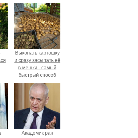
-
Выкопать картошку
ься
и сразу засыпать её
в мешки - самый
быстрый способ
спрятать вместе с
урожаем гниль,
порезы и больные
клубни.
а
Академик ран