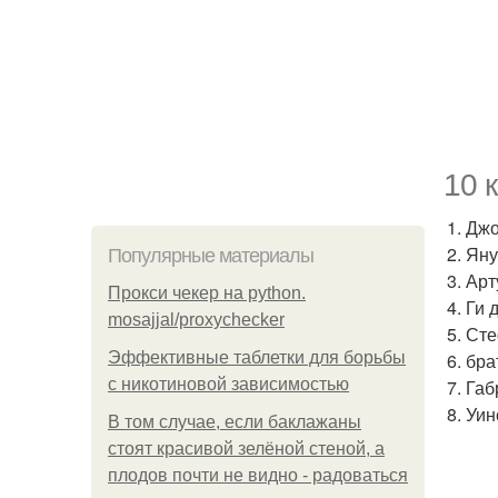
10 
1. Дж
2. Ян
Популярные материалы
3. Ар
Прокси чекер на python.
4. Ги
mosajjal/proxychecker
5. Ст
Эффективные таблетки для борьбы
6. бр
с никотиновой зависимостью
7. Га
8. Уи
В том случае, если баклажаны
стоят красивой зелёной стеной, а
плодов почти не видно - радоваться