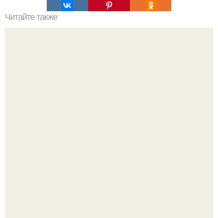
Читайте также
Это комнатное растение - настоящий домашний лекарь!
Срезала старую ветку смородины, а внутри вместо
нормальной светлой сердцевины оказалась чёрная