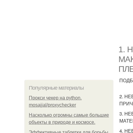
1. 
МАК
ПЛ
ПОДБ
Популярные материалы
2. Н
Прокси чекер на python.
ПРИЧ
mosajjal/proxychecker
3. Н
Насколько огромны самые большие
МАТЕР
объекты в природе и космосе.
4. НЕ
Эффективные таблетки для борьбы