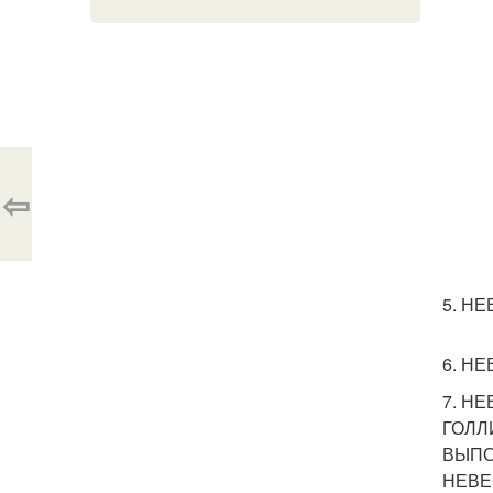
⇦
5. НЕ
6. НЕ
7. Н
ГОЛЛ
ВЫПО
НЕВЕ