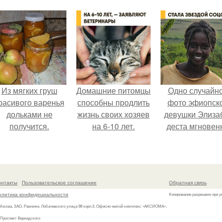
Из мягких груш
Домашние питомцы
Одно случайн
расивого варенья
способны продлить
фото эфиопск
дольками не
жизнь своих хозяев
девушки Элиза
получится.
на 6-10 лет.
деста мгновен
разлетелось п
всему интернет
сделало её но
звездой соцсет
онтакты
Пользовательское соглашение
Обратная связь
олитика конфидециальности
Копирование разрешено при у
 Москва, ЗАО, Раменки, Лобачевского улица 98 корп.3, Офисно-жилой комплекс «АКСИОМА»,
 Проспект Вернадского