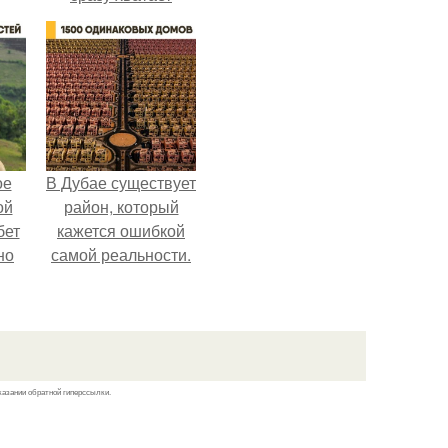
удобрение.
ое
В Дубае существует
ой
район, который
бет
кажется ошибкой
но
самой реальности.
о
у и
вой
ей.
казании обратной гиперссылки.