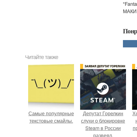
"Fan
МАКИ
Понр
Читайте также
Самые популярные
Депутат Горелкин
Х
текстовые смайлы.
слухи о блокировке
Steam в России
п
развеял.