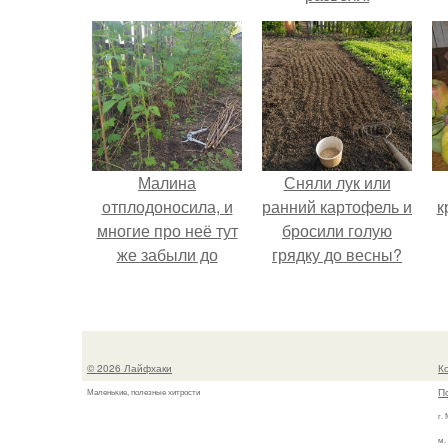
Малина
Сняли лук или
отплодоносила, и
ранний картофель и
к
многие про неё тут
бросили голую
же забыли до
грядку до весны?
следующего лета.
© 2026 Лайфхаки
К
П
Маленькие, полезные хитрости
г.
м.