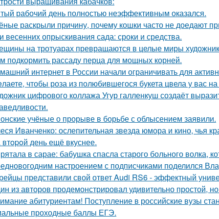
трости выращивания кабачков:
тый рабочий день полностью неэффективным оказался.
ёные раскрыли причину, почему кошки часто не доедают п
и весенних опрыскивания сада: сроки и средства.
ещины на тротуарах превращаются в целые миры художник
м подкормить рассаду перца для мощных корней.
машний интернет в России начали ограничивать для активн
лаете, чтобы роза из полюбившегося букета цвела у вас на
дожник цифрового коллажа Угур галленкуш создаёт вырази
аведливости.
онские учёные о прорыве в борьбе с облысением заявили.
еся Иванченко: ослепительная звезда юмора и кино, чья кр
 втopoй день ещё вкуснее.
рятала в сарае: бабушка спасла старого больного волка, ко
едновогодним настроением с подписчиками поделился Вла
рейцы представили свой ответ Audi RS6 - эффектный унив
ин из авторов продемонстрировал удивительно простой, но
имание абитуриентам! Поступление в российские вузы стане
альные проходные баллы ЕГЭ.