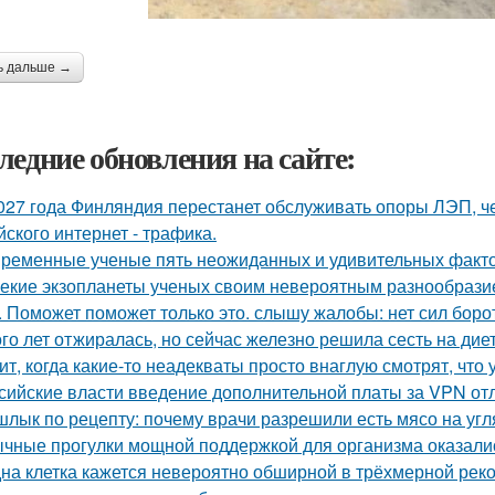
ь дальше →
ледние обновления на сайте:
027 года Финляндия перестанет обслуживать опоры ЛЭП, че
йского интернет - трафика.
ременные ученые пять неожиданных и удивительных факто
екие экзопланеты ученых своим невероятным разнообрази
. Поможет поможет только это. слышу жалобы: нет сил борот
го лет отжиралась, но сейчас железно решила сесть на диет
ит, когда какие-то неадекваты просто внаглую смотрят, что
сийские власти введение дополнительной платы за VPN от
лык по рецепту: почему врачи разрешили есть мясо на угля
чные прогулки мощной поддержкой для организма оказали
на клетка кажется невероятно обширной в трёхмерной реко