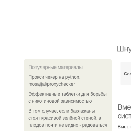
Шну
Популярные материалы
Сло
Прокси чекер на python.
mosajjal/proxychecker
Эффективные таблетки для борьбы
с никотиновой зависимостью
Вме
В том случае, если баклажаны
сис
стоят красивой зелёной стеной, а
плодов почти не видно - радоваться
Вмест