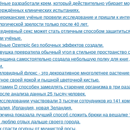
ёные разработали крем, который действительно убирает морщ
ерждённых клинических испытаниях.
ериканские учёные провели исследование и пришли к инт
логической зрелости только после 40 лет.
едневный секс может стать отличным способом защититься о
и учёные.
ёные Ozempic без побочных эффектов создали.
вушка превратила обычный угол в стильное пространство 
нщина самостоятельно создала небольшую полку для книг,
и.
ловидный флокс - это декоративное многолетнее растение 
тное своей яркой и пышной цветочной кистью.
тамин D способен замедлять старение организма в три раза
 после анализа данных 25 тысяч человек.
исследовании участвовали 3 тысячи сотрудников из 141 ко
алия, Ирландия, новая Зеландия.
жчина показала лучший способ сложить брюки на вешалке т
 люблю отдых дальше своего города.
к спасти огурцы от мучнистой росы.