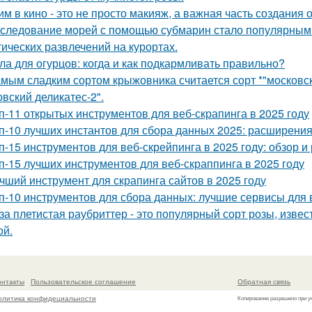
им в кино - это не просто макияж, а важная часть создания 
следование морей с помощью субмарин стало популярным не
тических развлечений на курортах.
ла для огурцов: когда и как подкармливать правильно?
мым сладким сортом крыжовника считается сорт *"московски
овский деликатес-2".
п-11 открытых инструментов для веб-скрапинга в 2025 году
п-10 лучших инстантов для сбора данных 2025: расширени
п-15 инструментов для веб-скрейпинга в 2025 году: обзор 
п-15 лучших инструментов для веб-скраппинга в 2025 году
чший инструмент для скрапинга сайтов в 2025 году
п-10 инструментов для сбора данных: лучшие сервисы для 
за плетистая раубриттер - это популярный сорт розы, изве
й.
онтакты
Пользовательское соглашение
Обратная связь
олитика конфидециальности
Копирование разрешено при у