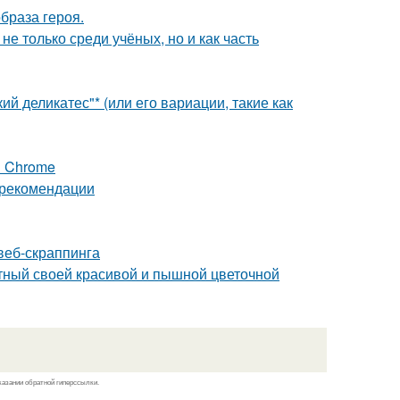
образа героя.
 только среди учёных, но и как часть
й деликатес"* (или его вариации, такие как
я Chrome
и рекомендации
веб-скраппинга
стный своей красивой и пышной цветочной
казании обратной гиперссылки.