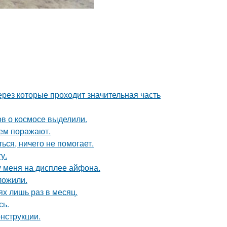
рез которые проходит значительная часть
в о космосе выделили.
ем поражают.
ься, ничего не помогает.
у.
 у меня на дисплее айфона.
ложили.
х лишь раз в месяц.
сь.
нструкции.