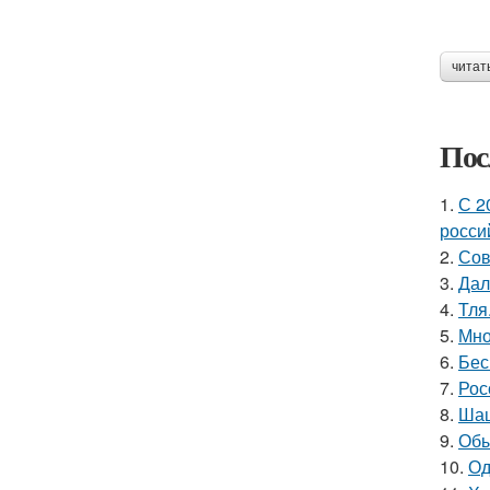
читат
Пос
1.
С 2
росси
2.
Сов
3.
Дал
4.
Тля
5.
Мно
6.
Бес
7.
Рос
8.
Шаш
9.
Обы
10.
Од