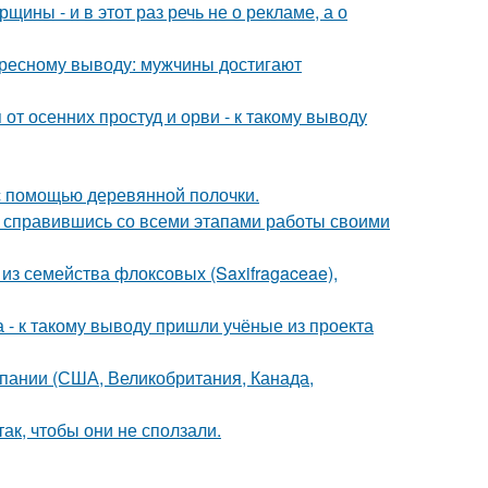
ины - и в этот раз речь не о рекламе, а о
ересному выводу: мужчины достигают
т осенних простуд и орви - к такому выводу
с помощью деревянной полочки.
 справившись со всеми этапами работы своими
из семейства флоксовых (Saxifragaceae),
 - к такому выводу пришли учёные из проекта
мпании (США, Великобритания, Канада,
ак, чтобы они не сползали.