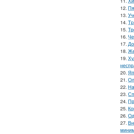
11.
Хи
12.
Пя
13.
Уч
14.
Tp
15.
Тр
16.
Че
17.
До
18.
Жe
19.
Ху
неспр
20.
Яп
21.
Ол
22.
Ha
23.
Сп
24.
Пр
25.
Ко
26.
Од
27.
Вн
миним