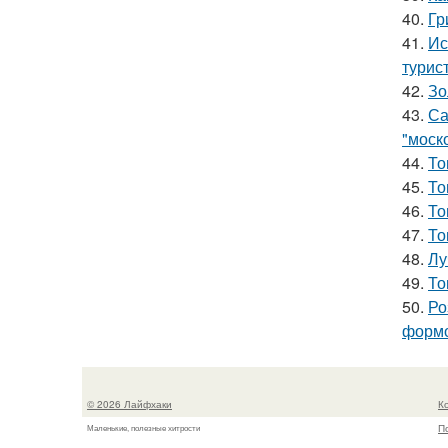
40.
Гр
41.
Ис
турис
42.
Зо
43.
Са
"моск
44.
То
45.
То
46.
То
47.
То
48.
Лу
49.
То
50.
Ро
формо
© 2026 Лайфхаки
К
П
Маленькие, полезные хитрости