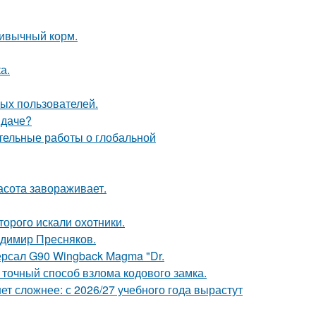
ривычный корм.
а.
ых пользователей.
 даче?
тельные работы о глобальной
асота завораживает.
торого искали охотники.
димир Пресняков.
ерсал G90 Wingback Magma "Dr.
 точный способ взлома кодового замка.
т сложнее: с 2026/27 учебного года вырастут