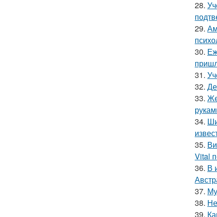
28.
Уч
подтв
29.
Ам
психо
30.
Еж
пришл
31.
Уч
32.
Де
33.
Же
рукам
34.
Ши
извес
35.
Ви
Vital
36.
В 
Австр
37.
Му
38.
Не
39.
Ка