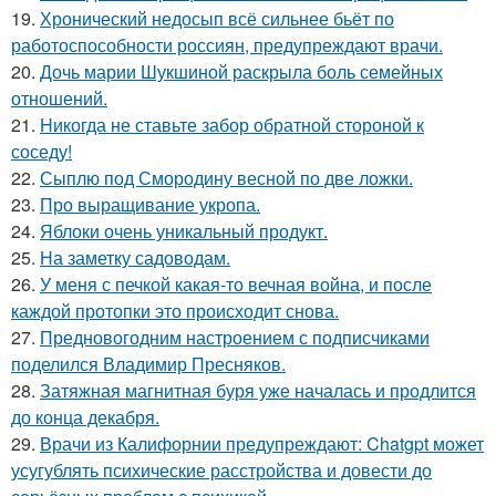
19.
Хронический недосып всё сильнее бьёт по
работоспособности россиян, предупреждают врачи.
20.
Дочь марии Шукшиной раскрыла боль семейных
отношений.
21.
Hикогда не ставьте забор обратной стороной к
соседу!
22.
Сыплю под Смородину весной по две ложки.
23.
Про выращивание укропа.
24.
Яблоки очень уникальный продукт.
25.
На заметку садоводам.
26.
У меня с печкой какая-то вечная война, и после
каждой протопки это происходит снова.
27.
Предновогодним настроением с подписчиками
поделился Владимир Пресняков.
28.
Затяжная магнитная буря уже началась и продлится
до конца декабря.
29.
Врачи из Калифорнии предупреждают: Chatgpt может
усугублять психические расстройства и довести до