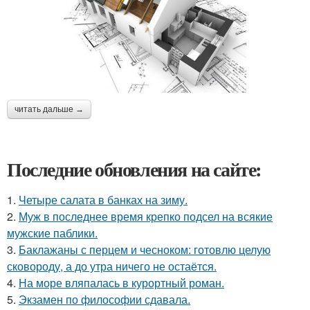
читать дальше →
Последние обновления на сайте:
1.
Четыре салата в банках на зиму.
2.
Муж в последнее время крепко подсел на всякие
мужские паблики.
3.
Баклажаны с перцем и чесноком: готовлю целую
сковороду, а до утра ничего не остаётся.
4.
На море вляпалась в курортный роман.
5.
Экзамен по философии сдавала.