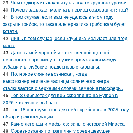
39.
Чем подкормить клубнику в августе крупного урожая.
40.
Почему засыхает малина в период созревания ягод?
41.
В том случае, если вам не удалось в этом году
закрыть грибов, то такая альтернатива грибочкам будет
кстати.
42.
Лишь в том случае, если клубника мельчает или ягод
мало.
43.
Даже самой дорогой и качественной щёткой
невозможно проникнуть в узкие промежутки между
зубами и в глубокие поддесневые карманы.
44.
Полярное сияние возникает, когда
высокоэнергетичные частицы солнечного ветра
сталкиваются с верхними слоями земной атмосферы.
45.
Топ-8 библиотек для веб-скраппинга на Python в
2025: что лучше выбрать
46.
Топ-15 инструментов для веб-скрейпинга в 2025 году:
обзор и рекомендации
47.
Какие легенды и мифы связаны с историей Миасса
48.
Соревнования по грэпплингу среди девушек