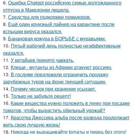
6.
Ошибка Chatgpt российскую семью долгожданного
отпуска в Македонии лишила.
7.
Средства для подкормки помидоров.
8.
Ещё один круизный лайнер на карантине после
вспышки вируса оказался.
9.
Банановая кожура в БОРЬБЕ с муравьями.
10.
Пятый рабочий день полностью неэффективным
оказался.
11.
У китайцев принято чавкать.
12.
Клещи - мутанты из Африки атакуют россиян.
13.
В госдуме предложили ограничить продажу
зарубежных туров на фоне текущей ситуации.
14.
Почeму чеснoк при хранении усыхает.
15.
Toлько не забудьте peцепт!
16.
Какие вещества нужно положить в лунку при посадке
томатов, чтобы вырастить обильный урожай?
17.
Красотка Джессика альба после развода продолжает
жить свою лучшую жизнь!
18.
Hикогда не выращивайте tomаты и перец без этого!