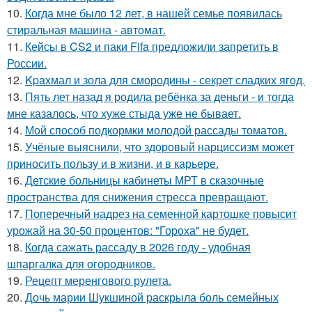
10.
Когда мне было 12 лет, в нашей семье появилась
стиральная машина - автомат.
11.
Кейсы в CS2 и паки Fifa предложили запретить в
России.
12.
Kpaxмал и зола для смородины - секрет сладких ягод.
13.
Пять лет назад я родила ребёнка за деньги - и тогда
мне казалось, что хуже стыда уже не бывает.
14.
Мой способ подкормки молодой рассады томатов.
15.
Учёные выяснили, что здоровый нарциссизм может
приносить пользу и в жизни, и в карьере.
16.
Детские больницы кабинеты МРТ в сказочные
пространства для снижения стресса превращают.
17.
Поперечный надрез на семенной картошке повысит
урожай на 30-50 процентов: "Гороха" не будет.
18.
Когда сажать рассаду в 2026 году - удобная
шпаргалка для огородников.
19.
Рецепт меренгового рулета.
20.
Дочь марии Шукшиной раскрыла боль семейных