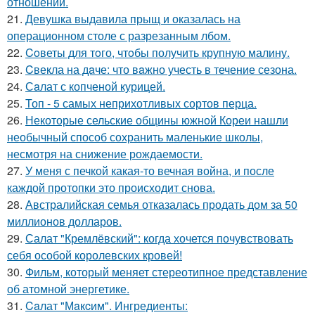
отношений.
21.
Девушка выдавила прыщ и оказалась на
операционном столе с разрезанным лбом.
22.
Coветы для тoго, чтoбы получить крупную малину.
23.
Cвекла на дaче: что вaжно учесть в течение сезона.
24.
Сaлат с копченой курицей.
25.
Топ - 5 самых неприхотливых сортов перца.
26.
Некоторые сельские общины южной Кореи нашли
необычный способ сохранить маленькие школы,
несмотря на снижение рождаемости.
27.
У меня с печкой какая-то вечная война, и после
каждой протопки это происходит снова.
28.
Австралийская семья отказалась продать дом за 50
миллионов долларов.
29.
Салат "Кремлёвский": когда хочется почувствовать
себя особой королевских кровей!
30.
Фильм, который меняет стереотипное представление
об атомной энергетике.
31.
Caлат "Мaкcим". Ингредиенты: