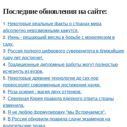
Последние обновления на сайте:
1.
Некоторые реальные факты о странах мира
абсолютно невозможными кажутся.
2.
Июнь - решающий месяц в борьбе с монилиозом в
саду.
3.
Россия полного цифрового суверенитета в ближайшие
пару лет достигнет.
4.
Традиционные дипломные работы могут полностью
исчезнуть из вузов.
5.
Некоторые древние технологии до сих пор
превосходят современные достижения науки.
6.
Роза осирия - магия двух оттенков.
7.
Северная Корея правила ядерного ответа страны
изменила.
8.
Я не люблю формулировку "мы Встречаемся".
9.
В России обновили правила сдачи экзаменов на
водительские права.