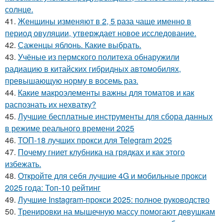
солнце.
41.
Женщины изменяют в 2, 5 раза чаще именно в
период овуляции, утверждает новое исследование.
42.
Саженцы яблонь. Какие выбрать.
43.
Учёные из пермского политеха обнаружили
радиацию в китайских гибридных автомобилях,
превышающую норму в восемь раз.
44.
Какие макроэлементы важны для томатов и как
распознать их нехватку?
45.
Лучшие бесплатные инструменты для сбора данных
в режиме реального времени 2025
46.
ТОП-18 лучших прокси для Telegram 2025
47.
Почему гниет клубника на грядках и как этого
избежать.
48.
Откройте для себя лучшие 4G и мобильные прокси
2025 года: Топ-10 рейтинг
49.
Лучшие Instagram-прокси 2025: полное руководство
50.
Тренировки на мышечную массу помогают девушкам