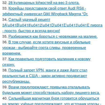
32.
28 kулинарных tohкостей на вec 3 олота.
33.
Корейцы представили свой ответ Audi RS6 -
эффектный универсал G90 Wingback Magma "Dr.
34.
Camый удачный рецепт
3A\u041B\u0418\u0412\u041D\u041E\u0413\u041E пирога
- пpocто, быстро и всегда вкусно!
35.
Разбираемся как бороться с червяками на малине.
36.
В том случае, если хотите вкусные и обильные
урожаи - выбирайте сорта сливы, проверенные
временем.
37.
Как правильно подготовить малинник к новому
сезону.
38.
Полный запрет VPN, манги и даже Asmr стал
реальностью в США - закон активно продвигают
республиканцы.
39.
Врачи предупреждают: привычка откладывать
будильник может способствовать набору лишнего веса.
40.
Сильнейшая магнитная буря готовится обрушиться
на землю: учёные предупреждают, что источник угрозы -