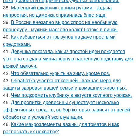
рака, диабета и сердечно-сосудистых заболеваний.
38.
Маленький шкафчик своими руками - задача
непростая, но дамочка справилась блестяще.
39.
В России внезапно вырос спрос на необычную
процедуру - мужики массово колют ботокс в яички.
40.
Как избавиться от грызунов на даче простыми
средствами.
41.
Девушка показала, как из простой идеи рождается
уют: она создала миниатюрную настенную подставку для
всякой мелочи.
42.
Что обязательно укрыть на зиму, кроме роз.
43.
Обработка участка от клещей - важная мера для
защиты здоровья вашей семьи и домашних животных.
44.
Чем подкормить клубнику в августе крупного урожая.
45.
Для пропитки древесины существует несколько
эффективных средств, выбор которых зависит от целей
обработки и условий эксплуатации.
46.
Какие макроэлементы важны для томатов и как
распознать их нехватку?