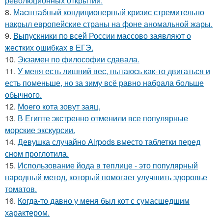
революционных открытий.
8.
Масштабный кондиционерный кризис стремительно
накрыл европейские страны на фоне аномальной жары.
9.
Выпускники по всей России массово заявляют о
жестких ошибках в ЕГЭ.
10.
Экзамен по философии сдавала.
11.
У меня есть лишний вес, пытаюсь как-то двигаться и
есть поменьше, но за зиму всё равно набрала больше
обычного.
12.
Моего кота зовут заяц.
13.
В Египте экстренно отменили все популярные
морские экскурсии.
14.
Девушка случайно Airpods вместо таблетки перед
сном проглотила.
15.
Использование йода в теплице - это популярный
народный метод, который помогает улучшить здоровье
томатов.
16.
Когда-то давно у меня был кот с сумасшедшим
характером.