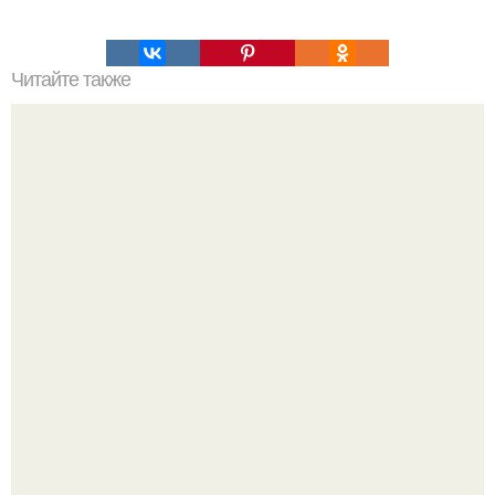
Читайте также
Как узнать где плюс, а где минус на проводах. Как
определить полярность, не имея приборов.