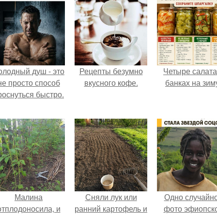
олодный душ - это
Рецепты безумно
Четыре салата
не просто способ
вкусного кофе.
банках на зим
роснуться быстро.
Малина
Сняли лук или
Одно случайн
отплодоносила, и
ранний картофель и
фото эфиопск