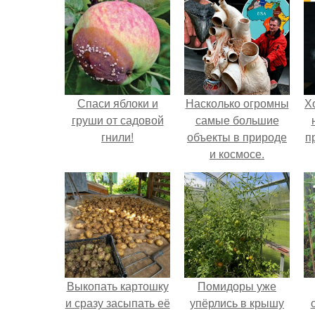
Спаси яблоки и
Насколько огромны
Х
груши от садовой
самые большие
гнили!
объекты в природе
п
и космосе.
Выкопать картошку
Помидоры уже
и сразу засыпать её
упёрлись в крышу