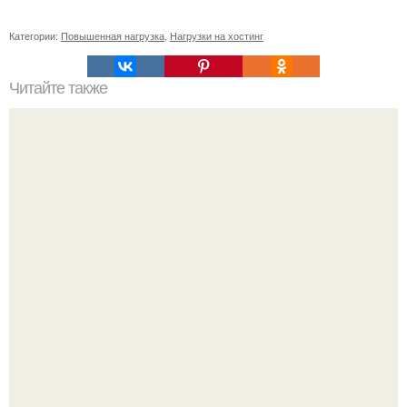
Категории:
Повышенная нагрузка
,
Нагрузки на хостинг
Читайте также
Как вырастить виноград, если вы раньше никогда этого
не делали?