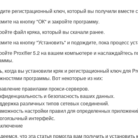
едите регистрационный ключ, который вы получили вместе с
жмите на кнопку "ОК" и закройте программу.
кройте файл кряка, который вы скачали ранее.
жмите на кнопку "Установить" и подождите, пока процесс ус
кройте Proxifier 5.2 на вашем компьютере и наслаждайтесь
аммы.
ь, когда вы установили кряк и регистрационный ключ для Pro
жностями программы. Вот некоторые из них:
равление правилами прокси-серверов.
нфиденциальность и безопасность ваших данных.
ддержка различных типов сетевых соединений.
зможность настройки правил для определенных приложени
огоязычный интерфейс.
аключение
деемся, что эта статья помогла вам получить и установить кр