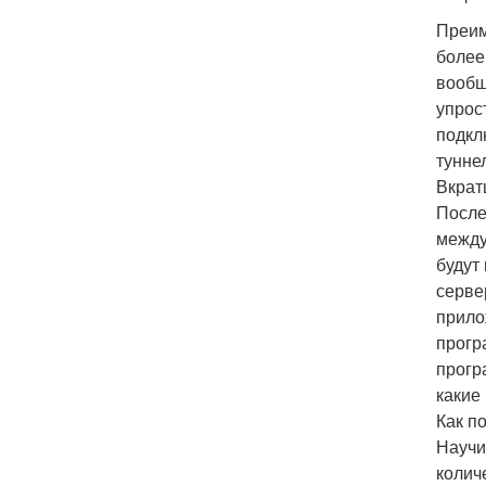
Преим
более
вообщ
упрос
подкл
тунне
Вкрат
После
между
будут
серве
прило
прогр
прогр
какие
Как п
Научи
колич