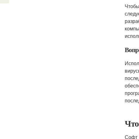
Чтобы
следу
разра
компь
испол
Вопр
Испол
вирус
после
обесп
прогр
после
Что 
Софт 