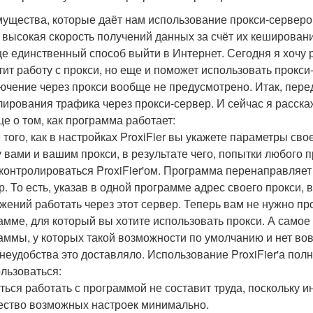
ущества, которые даёт нам использование прокси-серверов 
 высокая скорость получений данных за счёт их кеширования
е единственный способ выйти в Интернет. Сегодня я хочу р
тит работу с прокси, но еще и поможет использовать прокс
ючение через прокси вообще не предусмотрено. Итак, перед
лирования трафика через прокси-сервер. И сейчас я расскаж
це о том, как программа работает:
 того, как в настройках ProxiFier вы укажете параметры св
 вами и вашим прокси, в результате чего, попытки любого 
 контролироваться ProxiFier'ом. Программа перенаправляет
р. То есть, указав в одной программе адрес своего прокси,
жений работать через этот сервер. Теперь вам не нужно п
амме, для который вы хотите использовать прокси. А самое 
аммы, у которых такой возможности по умолчанию и нет во
 неудобства это доставляло. Использование ProxiFier'а пол
ользоваться:
ться работать с программой не составит труда, поскольку 
ество возможных настроек минимально.