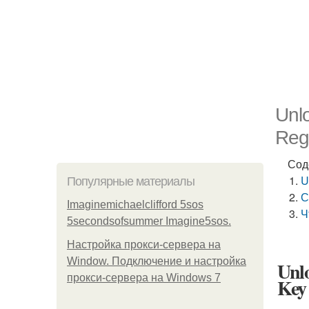
Unlo
Reg
Сод
U
Популярные материалы
С
Imaginemichaelclifford 5sos
Ч
5secondsofsummer Imagine5sos.
Настройка прокси-сервера на
Window. Подключение и настройка
Unlo
прокси-сервера на Windows 7
Key