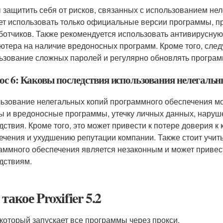
 защитить себя от рисков, связанных с использованием не
ет использовать только официальные версии программы, п
ботчиков. Также рекомендуется использовать антивирусну
ютера на наличие вредоносных программ. Кроме того, следу
ьзование сложных паролей и регулярно обновлять програм
ос 6: Каковы последствия использования нелегаль
ьзование нелегальных копий программного обеспечения мо
ы и вредоносные программы, утечку личных данных, нару
дствия. Кроме того, это может привести к потере доверия 
ечения и ухудшению репутации компании. Также стоит учит
аммного обеспечения является незаконным и может привес
дствиям.
такое Proxifier 5.2
который запускает все программы через прокси.