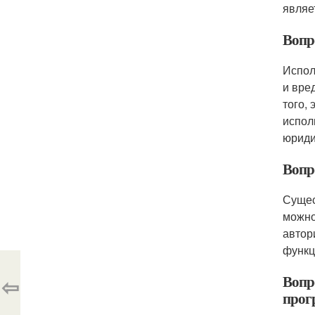
являе
Вопро
Испол
и вре
того,
испол
юриди
Вопро
Сущес
можно
автор
функц
Вопр
⇦
прог