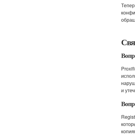
Тепер
конфи
обращ
Свя
Вопро
Proxif
испол
наруш
и уте
Вопро
Regis
котор
копиям