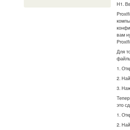
H1. В
Proxi
компь
конфи
вам н
Proxif
Для т
файлы
1. От
2. Най
3. На
Тепер
это сд
1. От
2. На