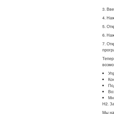
3. Вв
4. На
5. От
6. На
7. От
прогр
Тепер
возмо
Уп
Ко
По
Во
Мн
H2. З
Мы на