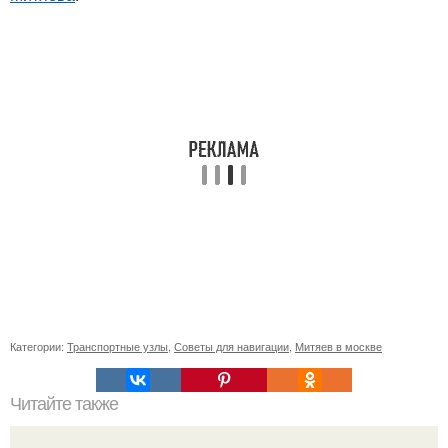
Категории:
Транспортные узлы
,
Советы для навигации
,
Митяев в москве
Читайте также