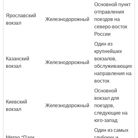
Основной пункт
отправления
Ярославский
Железнодорожный
поездов на
вокзал
северо-восток
России
Один из
крупнейших
Казанский
вокзалов,
Железнодорожный
вокзал
обслуживающих
направления на
восток
Основной
вокзал для
Киевский
Железнодорожный
поездов,
вокзал
следующие на
юго-запад
Один из самых
Метро "Парк
глубоких и