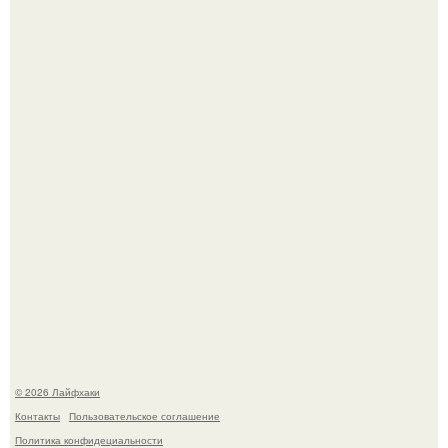
Чем заболела груша и как ее лечить?
В Дубае существует район, который кажется ошибкой
самой реальности.
© 2026 Лайфхаки
Контакты
Пользовательское соглашение
Политика конфидециальности