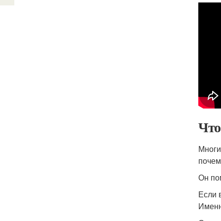
Что
Многи
почем
Он по
Если 
Именн