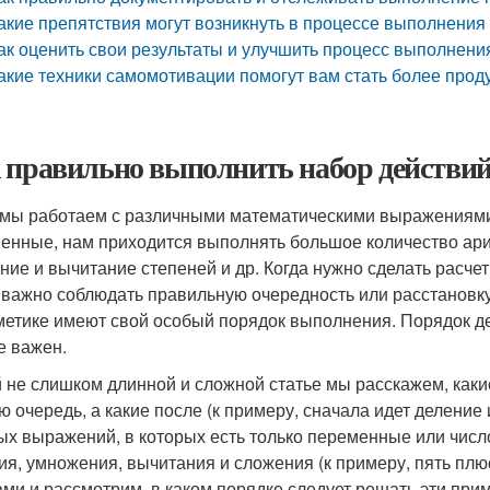
акие препятствия могут возникнуть в процессе выполнения 
ак оценить свои результаты и улучшить процесс выполнени
акие техники самомотивации помогут вам стать более про
 правильно выполнить набор действий
 мы работаем с различными математическими выражениями
енные, нам приходится выполнять большое количество ари
ние и вычитание степеней и др. Когда нужно сделать расче
 важно соблюдать правильную очередность или расстановку
етике имеют свой особый порядок выполнения. Порядок де
е важен.
й не слишком длинной и сложной статье мы расскажем, как
ю очередь, а какие после (к примеру, сначала идет деление
ых выражений, в которых есть только переменные или числ
ия, умножения, вычитания и сложения (к примеру, пять плю
ами и рассмотрим, в каком порядке следует решать эти при