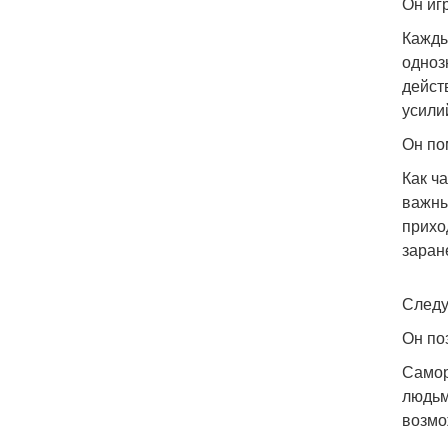
Он иг
Кажды
одноз
дейст
усили
Он по
Как ч
важны
прихо
заран
Следу
Он по
Самор
людьм
возмо