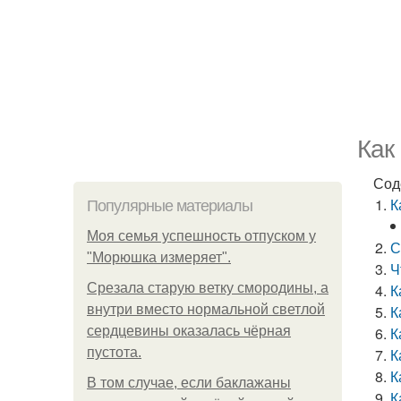
Как
Сод
К
Популярные материалы
Моя семья успешность отпуском у
С
"Морюшка измеряет".
Ч
Срезала старую ветку смородины, а
К
внутри вместо нормальной светлой
К
сердцевины оказалась чёрная
К
пустота.
К
К
В том случае, если баклажаны
К