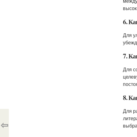
между
высок
6. К
Для у
убежд
7. К
Для с
целев
посто
8. К
Для р
литер
⇦
выбра