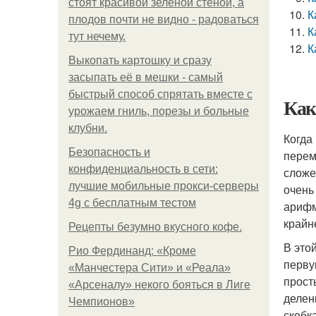
стоят красивой зелёной стеной, а
К
плодов почти не видно - радоваться
К
тут нечему.
К
Выкопать картошку и сразу
засыпать её в мешки - самый
быстрый способ спрятать вместе с
Как
урожаем гниль, порезы и больные
клубни.
Когда
Безопасность и
перем
конфиденциальность в сети:
сложе
лучшие мобильные прокси-серверы
очень
4g с бесплатным тестом
арифм
крайн
Рецепты безумно вкусного кофе.
В это
Рио Фердинанд: «Кроме
перву
«Манчестера Сити» и «Реала»
прост
«Арсеналу» некого бояться в Лиге
делен
Чемпионов»
скобк