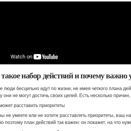
 такое набор действий и почему важно
е люди бесцельно идут по жизни, не имея четкого плана дей
у они не могут достичь своих целей. Есть несколько причин
может расставить приоритеты
вы не умеете или не хотите расставлять приоритеты, ваш нач
о поэтому план действий так важен: он покажет, на что ну