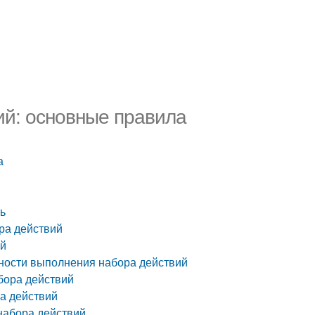
ий: основные правила
а
ть
ра действий
ий
ности выполнения набора действий
бора действий
а действий
набора действий