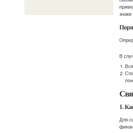
приве
знаки
Поря
Опред
В слу
Все
Спе
пон
Свя
1. К
Для с
финан