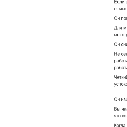
Если 
осмыс
Он по
Для м
месяц
Он сн
Не се
работа
работ
Четки
успок
Он из
Вы час
что к
Когда