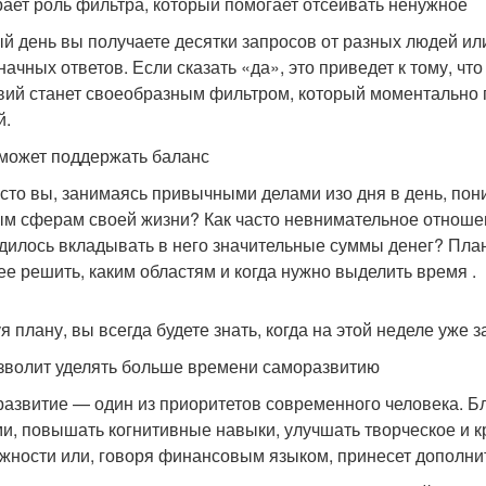
рает роль фильтра, который помогает отсеивать ненужное
й день вы получаете десятки запросов от разных людей ил
начных ответов. Если сказать «да», это приведет к тому, чт
вий станет своеобразным фильтром, который моментально по
й.
может поддержать баланс
асто вы, занимаясь привычными делами изо дня в день, по
м сферам своей жизни? Как часто невнимательное отношени
дилось вкладывать в него значительные суммы денег? План
ее решить, каким областям и когда нужно выделить время .
я плану, вы всегда будете знать, когда на этой неделе уже 
зволит уделять больше времени саморазвитию
азвитие — один из приоритетов современного человека. Б
и, повышать когнитивные навыки, улучшать творческое и к
жности или, говоря финансовым языком, принесет дополни