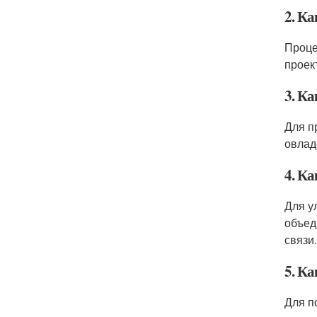
2. К
Проце
проек
3. К
Для п
овлад
4. К
Для у
объед
связи.
5. К
Для п