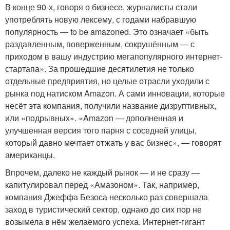
В конце 90-х, говоря о бизнесе, журналисты стали
употреблять новую лексему, с годами набравшую
популярность — to be amazoned. Это означает «быть
раздавленным, поверженным, сокрушённым — с
приходом в вашу индустрию мегапопулярного интернет-
стартапа». За прошедшие десятилетия не только
отдельные предприятия, но целые отрасли уходили с
рынка под натиском Amazon. А сами инновации, которые
несёт эта компания, получили название дизруптивных,
или «подрывных». «Amazon — дополненная и
улучшенная версия того парня с соседней улицы,
который давно мечтает отжать у вас бизнес», — говорят
американцы.
Впрочем, далеко не каждый рынок — и не сразу —
капитулировал перед «Амазоном». Так, например,
компания Джеффа Безоса несколько раз совершала
заход в туристический сектор, однако до сих пор не
возымела в нём желаемого успеха. Интернет-гигант