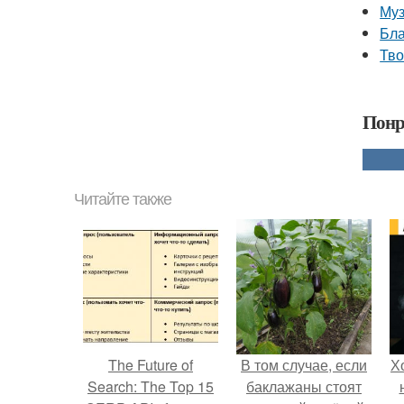
Муз
Бла
Тво
Понр
Читайте также
The Future of
В том случае, если
Х
Search: The Top 15
баклажаны стоят