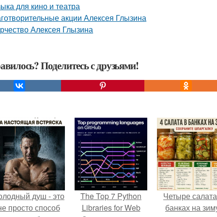
ыка для кино и театра
готворительные акции Алексея Глызина
рчество Алексея Глызина
авилось? Поделитесь с друзьями!
олодный душ - это
The Top 7 Python
Четыре салата
не просто способ
Libraries for Web
банках на зим