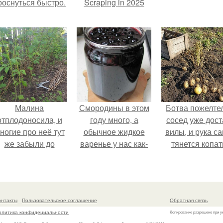
роснуться быстро.
Scraping in 2025
Малина
Смородины в этом
Ботва пожелте
отплодоносила, и
году много, а
сосед уже дост
ногие про неё тут
обычное жидкое
вилы, и рука с
же забыли до
варенье у нас как-
тянется копат
следующего лета.
то не очень едят.
картошку.
онтакты
Пользовательское соглашение
Обратная связь
олитика конфидециальности
Копирование разрешено при у