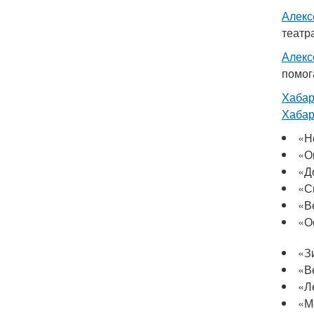
Алекс
театр
Алекс
помог
Хабар
Хабар
«Н
«О
«Д
«С
«В
«О
«З
«В
«Л
«М