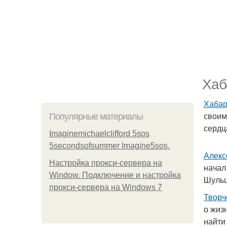
Хаб
Хабар
своим
Популярные материалы
сердц
Imaginemichaelclifford 5sos
5secondsofsummer Imagine5sos.
Алекс
Настройка прокси-сервера на
начал
Window. Подключение и настройка
Шульц
прокси-сервера на Windows 7
Творч
о жиз
найти 