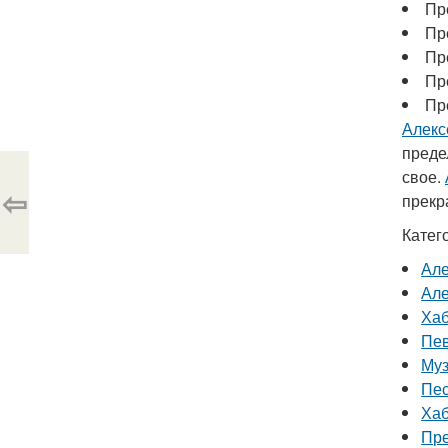
Пр
Пр
Пр
Пр
Пр
Алекс
преде
свое.
⇦
прекр
Катег
Але
Але
Хаб
Пев
Муз
Пес
Хаб
Пре