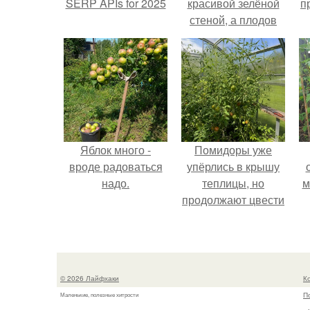
SERP APIs for 2025
красивой зелёной
п
стеной, а плодов
почти не видно -
радоваться тут
нечему.
Яблок много -
Помидоры уже
вроде радоваться
упёрлись в крышу
надо.
теплицы, но
м
продолжают цвести
как сумасшедшие?
© 2026 Лайфхаки
К
П
Маленькие, полезные хитрости