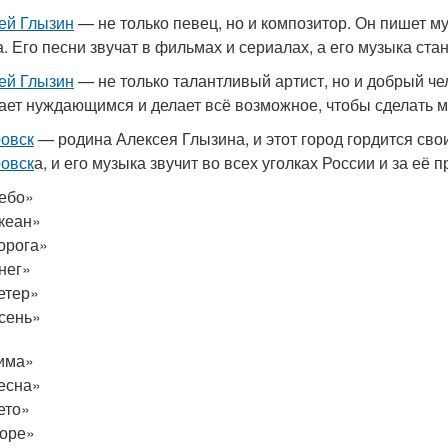
ей Глызин
— не только певец, но и композитор. Он пишет му
а. Его песни звучат в фильмах и сериалах, а его музыка ста
ей Глызин
— не только талантливый артист, но и добрый чел
ает нуждающимся и делает всё возможное, чтобы сделать м
овск
— родина Алексея Глызина, и этот город гордится св
овск
а, и его музыка звучит во всех уголках России и за её 
ебо»
кеан»
орога»
нег»
етер»
сень»
има»
есна»
ето»
оре»