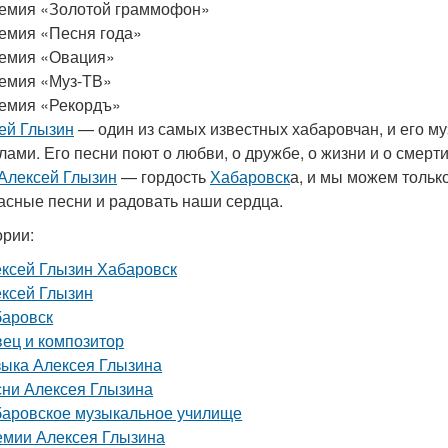
емия «Золотой граммофон»
емия «Песня года»
емия «Овация»
емия «Муз-ТВ»
емия «Рекордъ»
ей Глызин
— один из самых известных хабаровчан, и его муз
лами. Его песни поют о любви, о дружбе, о жизни и о смерти
Алексей Глызин
— гордость
Хабаровск
а, и мы можем тольк
асные песни и радовать наши сердца.
ории:
ксей Глызин Хабаровск
ксей Глызин
аровск
ец и композитор
ыка Алексея Глызина
ни Алексея Глызина
аровское музыкальное училище
мии Алексея Глызина