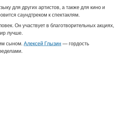
зыку для других артистов, а также для кино и
новится саундтреком к спектаклям.
овек. Он участвует в благотворительных акциях,
ир лучше.
оим сыном.
Алексей Глызин
— гордость
пределами.