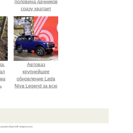
половина дачников
сразу хватает
удобрение.
ла,
Автоваз
ал
крупнейшее
ама
обновление Lada
ь
Niva Legend за всю
историю
представил.
казании обратной гиперссылки.