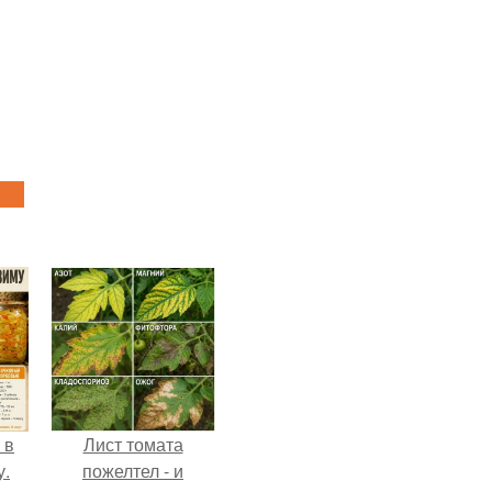
 в
Лист томата
у.
пожелтел - и