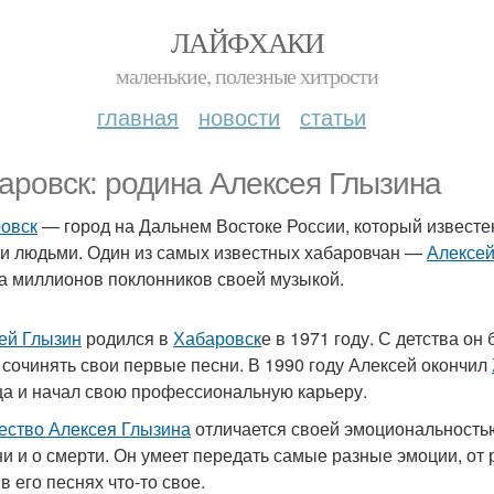
ЛАЙФХАКИ
маленькие, полезные хитрости
главная
новости
статьи
аровск: родина Алексея Глызина
овск
— город на Дальнем Востоке России, который известе
и людьми. Один из самых известных хабаровчан —
Алексей
а миллионов поклонников своей музыкой.
ей Глызин
родился в
Хабаровск
е в 1971 году. С детства о
 сочинять свои первые песни. В 1990 году Алексей окончил
а и начал свою профессиональную карьеру.
ество Алексея Глызина
отличается своей эмоциональностью 
ни и о смерти. Он умеет передать самые разные эмоции, от
в его песнях что-то свое.