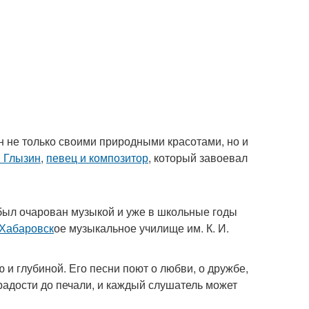
н не только своими природными красотами, но и
 Глызин
,
певец и композитор
, который завоевал
н был очарован музыкой и уже в школьные годы
Хабаровск
ое музыкальное училище им. К. И.
и глубиной. Его песни поют о любви, о дружбе,
 радости до печали, и каждый слушатель может