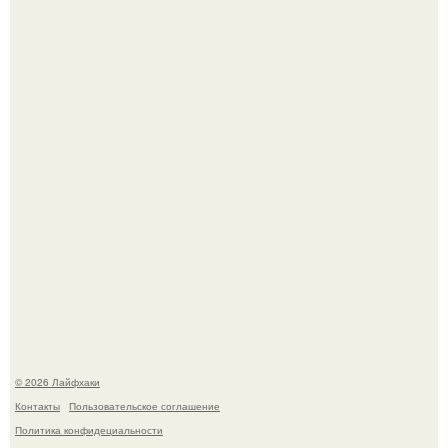
Ботва пожелтела, сосед уже достал вилы, и рука сама
тянется копать картошку.
Автоваз крупнейшее обновление Lada Niva Legend за
всю историю представил.
© 2026 Лайфхаки
Контакты
Пользовательское соглашение
Политика конфидециальности