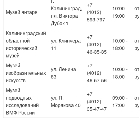
г.
+7
Калининград,
10:00 -
о
Музей янтаря
(4012)
пл. Виктора
19:00
ру
593-797
Дубок 1
Калининградский
+7
областной
ул. Клинчера
10:00 -
о
(4012)
исторический
11
18:00
ру
46-35-35
музей
Музей
+7
ул. Ленина
10:00 -
о
изобразительных
(4012)
83
18:00
ру
искусств
46-57-56
Музей
+7
подводных
ул. П.
09:00 -
о
(4012)
исследований
Морякова 40
17:00
ру
35-47-47
ВМФ России