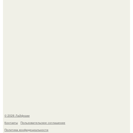
Автоваз крупнейшее обновление Lada Niva Legend за
всю историю представил.
Чем заболела груша и как ее лечить?
© 2026 Лайфхаки
Контакты
Пользовательское соглашение
Политика конфидециальности