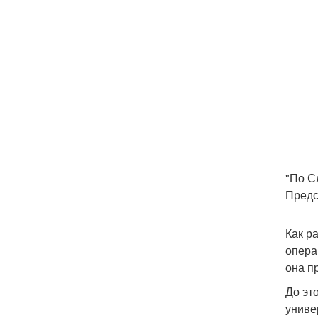
"По С
Предс
Как р
опера
она п
До эт
униве