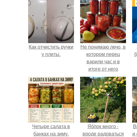
Как отчистить ручки
Не понимаю лечо, в
у плиты.
котором перец
б
варили час и в
итоге от него
остались одни
бесформенные
тряпочки.
Четыре салата в
Яблок много -
В
банках на зиму.
вроде радоваться
и