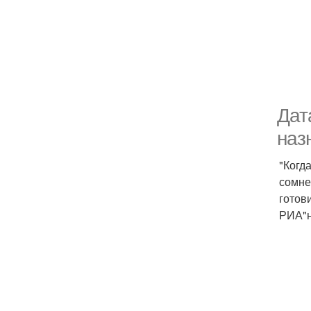
Дат
наз
"Когд
сомне
готов
РИА"н