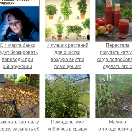
С 1 марта банки
7 лучших растений
Перестала
удут блокировать
для очистки
покупать кетчу
переводы при
воздуха внутри
когда попробов
обнаружении
помещения:
сделать его с
вируса.
яблоками.
ыкопать картошку
Помидоры уже
Малина
 сразу засыпать её
упёрлись в крышу
отплодоносила