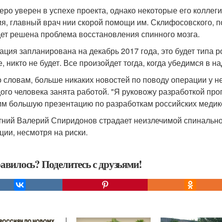
еро уверен в успехе проекта, однако некоторые его коллеги
ия, главный врач нии скорой помощи им. Склифосовского, п
дет решена проблема восстановления спинного мозга.
ация запланирована на декабрь 2017 года, это будет типа 
е, никто не будет. Все произойдет тогда, когда убедимся в н
о словам, больше никаких новостей по поводу операции у н
ого человека занята работой. "Я руковожу разработкой про
им большую презентацию по разработкам российских медико
тний Валерий Спиридонов страдает неизлечимой спинально
ции, несмотря на риски.
авилось? Поделитесь с друзьями!