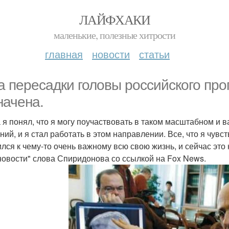
ЛАЙФХАКИ
маленькие, полезные хитрости
главная
новости
статьи
а пересадки головы российского пр
начена.
а я понял, что я могу поучаствовать в таком масштабном и в
ний, и я стал работать в этом направлении. Все, что я чувст
ился к чему-то очень важному всю свою жизнь, и сейчас это 
овости" слова Спиридонова со ссылкой на Fox News.