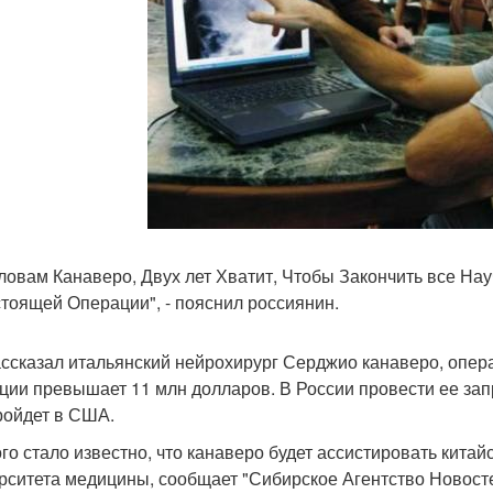
ловам Канаверо, Двух лет Хватит, Чтобы Закончить все На
тоящей Операции", - пояснил россиянин.
ассказал итальянский нейрохирург Серджио канаверо, опер
ции превышает 11 млн долларов. В России провести ее зап
ройдет в США.
ого стало известно, что канаверо будет ассистировать китай
рситета медицины, сообщает "Сибирское Агентство Новосте