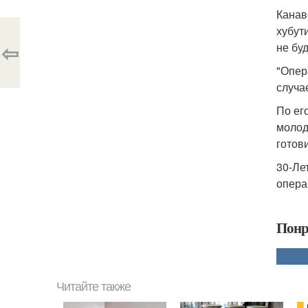
Канав
хубут
⇦
не бу
"Опер
случа
По ег
молод
готов
30-Ле
опера
Понр
Читайте также