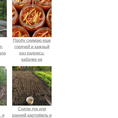
Пробу снимаю еще
п,
горячей и каждый
ала
раз радуюсь:
кабачки не
развариваются, а
соус получается
густым и
пикантным.
Сняли лук или
, и
ранний картофель и