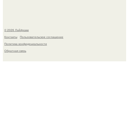
тянется копать картошку.
© 2026 Лайфхаки
Контакты
Пользовательское соглашение
Политика конфидециальности
Обратная связь