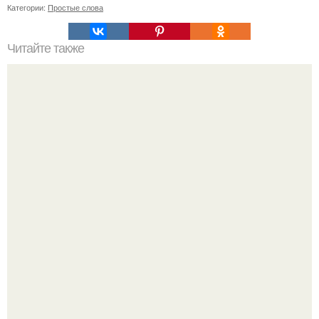
Категории:
Простые слова
Читайте также
Надписи для органайзера хорошего настроения
распечатать. Идеи "Органайзеров Хорошего
Настроения" с примерами подарочков.