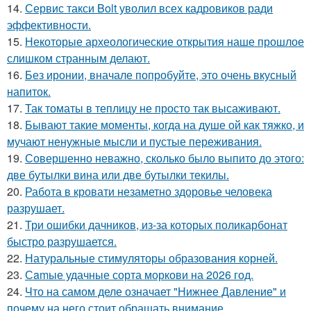
14.
Сервис такси Bolt уволил всех кадровиков ради
эффективности.
15.
Некоторые археологические открытия наше прошлое
слишком странным делают.
16.
Без иронии, вначале попробуйте, это очень вкусный
напиток.
17.
Так томаты в теплицу не просто так высаживают.
18.
Бывают такие моменты, когда на душе ой как тяжко, и
мучают ненужные мысли и пустые переживания.
19.
Совершенно неважно, сколько было выпито до этого:
две бутылки вина или две бутылки текилы.
20.
Работа в кровати незаметно здоровье человека
разрушает.
21.
Три ошибки дачников, из-за которых поликарбонат
быстро разрушается.
22.
Натуральные стимуляторы образования корней.
23.
Сamые удачные сорта моркови на 2026 год.
24.
Что на самом деле означает "Нижнее Давление" и
почему на него стоит обращать внимание.