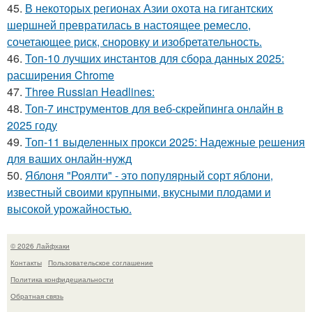
45.
В некоторых регионах Азии охота на гигантских
шершней превратилась в настоящее ремесло,
сочетающее риск, сноровку и изобретательность.
46.
Топ-10 лучших инстантов для сбора данных 2025:
расширения Chrome
47.
Three Russian Headlines:
48.
Топ-7 инструментов для веб-скрейпинга онлайн в
2025 году
49.
Топ-11 выделенных прокси 2025: Надежные решения
для ваших онлайн-нужд
50.
Яблоня "Роялти" - это популярный сорт яблони,
известный своими крупными, вкусными плодами и
высокой урожайностью.
© 2026 Лайфхаки
Контакты
Пользовательское соглашение
Политика конфидециальности
Обратная связь