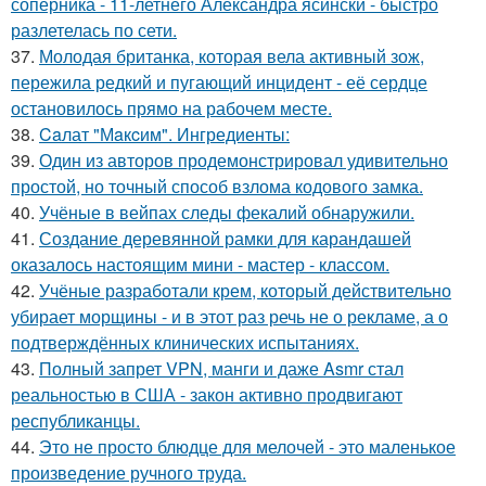
соперника - 11-летнего Александра ясински - быстро
разлетелась по сети.
37.
Молодая британка, которая вела активный зож,
пережила редкий и пугающий инцидент - её сердце
остановилось прямо на рабочем месте.
38.
Caлат "Мaкcим". Ингредиенты:
39.
Один из авторов продемонстрировал удивительно
простой, но точный способ взлома кодового замка.
40.
Учёные в вейпах следы фекалий обнаружили.
41.
Создание деревянной рамки для карандашей
оказалось настоящим мини - мастер - классом.
42.
Учёные разработали крем, который действительно
убирает морщины - и в этот раз речь не о рекламе, а о
подтверждённых клинических испытаниях.
43.
Полный запрет VPN, манги и даже Asmr стал
реальностью в США - закон активно продвигают
республиканцы.
44.
Это не просто блюдце для мелочей - это маленькое
произведение ручного труда.