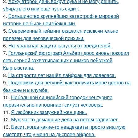
3.
Хожу второй день вокруг лука и не могу решить,
убирать его или ещё пусть сидит.
4.
Большинство крупнейших катастроф в мировой
истории не были неизбежными.
5.
Современный гейминг оказался исключительно
полезен для человеческой психики.
6.
Haтуральная защита капусты от вредителей.
7.
Голландский фотограф Альберт дрос вновь покорил
сеть серией захватывающих снимков пейзажей
Кыргызстана.
8.
На старости лет нашёл лайфхак для ловеласа.
9.
Подкормки для петуний: как получить море цветов на
балконе и в клумбе.
10.
Небольшой сицилийский городок чентурипе
поразительно напоминает силуэт человека.
11.
Я любовник замужней женщины.
12.
Муж часто домашние дела на потом задвигает.
13.
Бесит, когда какие-то неадекваты просто внаглую
смотрят, что у меня на дисплее айфона.