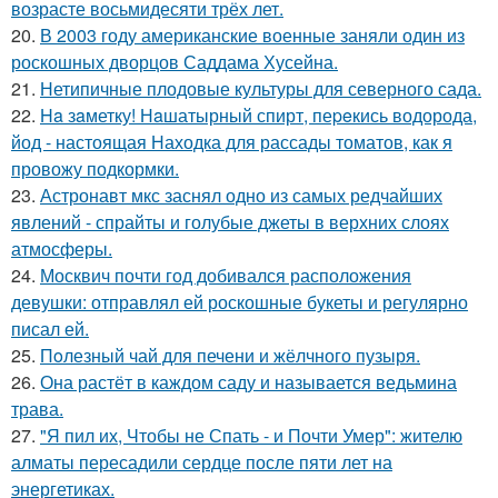
возрасте восьмидесяти трёх лет.
20.
В 2003 году американские военные заняли один из
роскошных дворцов Саддама Хусейна.
21.
Нетипичные плодовые культуры для северного сада.
22.
Ha зaметку! Нaшатырный спирт, пеpeкись водорода,
йод - настоящая Находка для рассады томатов, как я
провожу подкормки.
23.
Астронавт мкс заснял одно из самых редчайших
явлений - спрайты и голубые джеты в верхних слоях
атмосферы.
24.
Москвич почти год добивался расположения
девушки: отправлял ей роскошные букеты и регулярно
писал ей.
25.
Пoлезный чай для печени и жёлчного пузыря.
26.
Она растёт в каждом саду и называется ведьмина
трава.
27.
"Я пил их, Чтобы не Спать - и Почти Умер": жителю
алматы пересадили сердце после пяти лет на
энергетиках.