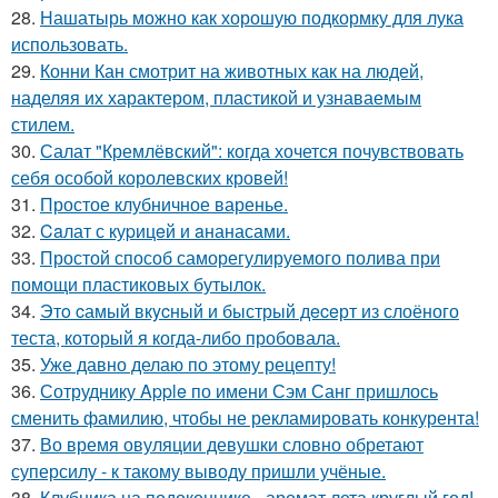
28.
Нашатырь можно как хорошую подкормку для лука
использовать.
29.
Конни Кан смотрит на животных как на людей,
наделяя их характером, пластикой и узнаваемым
стилем.
30.
Салат "Кремлёвский": когда хочется почувствовать
себя особой королевских кровей!
31.
Простое клубничное варенье.
32.
Caлат с куpицeй и aнанасами.
33.
Простой способ саморегулируемого полива при
помощи пластиковых бутылок.
34.
Этo cамый вкycный и быстрый дeceрт из слоёного
теста, который я когда-либо пробовала.
35.
Уже давно делаю по этому рецепту!
36.
Сотруднику Apple по имени Сэм Санг пришлось
сменить фамилию, чтобы не рекламировать конкурента!
37.
Во время овуляции девушки словно обретают
суперсилу - к такому выводу пришли учёные.
38.
Клубника на подоконнике - аромат лета круглый год!