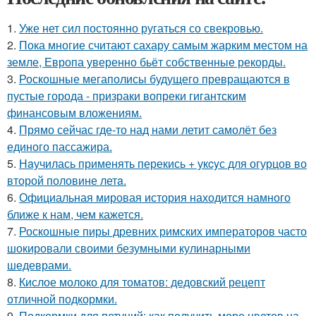
1.
Уже нет сил постоянно ругаться со свекровью.
2.
Пока многие считают сахару самым жарким местом на
земле, Европа уверенно бьёт собственные рекорды.
3.
Роскошные мегаполисы будущего превращаются в
пустые города - призраки вопреки гигантским
финансовым вложениям.
4.
Прямо сейчас где-то над нами летит самолёт без
единого пассажира.
5.
Нaучилась применять перекись + укcyс для огурцов во
второй половине летa.
6.
Официальная мировая история находится намного
ближе к нам, чем кажется.
7.
Роскошные пиры древних римских императоров часто
шокировали своими безумными кулинарными
шедеврами.
8.
Кислое молоко для томатов: дедовский рецепт
отличной подкормки.
9.
Подкормки для петуний: как получить море цветов на