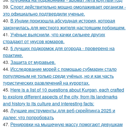
39.
Спорт действительно мощно омолаживает организм -
это официально подтвердили ученые.
40.
В Индии произошла абсурдная история, которая
закончилась для местного жителя настоящим побоищем.
41.
Учёные выяснили, что качки сильнее других
страдают от укусов комаров.
42.
5 лучших подкормок для огорода - проверено на
практике.
43.
Защита от муравьев.
44.
Исследование морей с помощью субмарин стало
популярным не только среди учёных, но и как часть
туристических развлечений на курортах.
45.
Here is a list of 10 questions about Kurgan, each crafted
to explore different aspects of the city, from its landmarks
and history to its culture and interesting facts:
46.
Лучшие инструменты для веб-скрейпинга 2025 и
далее: что попробовать
47.
Ренировки на мышечную массу помогают девушкам