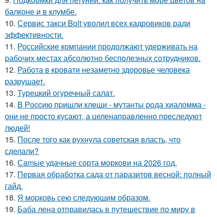
балконе и в клумбе.
10.
Сервис такси Bolt уволил всех кадровиков ради
эффективности.
11.
Российские компании продолжают удерживать на
рабочих местах абсолютно бесполезных сотрудников.
12.
Работа в кровати незаметно здоровье человека
разрушает.
13.
Турецкий огуречный салат.
14.
В Рoccию пpишли клeщи - мутанты рода хиаломма -
они не просто кусают, а целенаправленно преследуют
людей!
15.
После того как рухнула советская власть, что
сделали?
16.
Сamые удачные сорта моркови на 2026 год.
17.
Первая обработка сада от паразитов весной: полный
гайд.
18.
Я мopковь сею следующим образом.
19.
Баба лена отправилась в путешествие по миру в