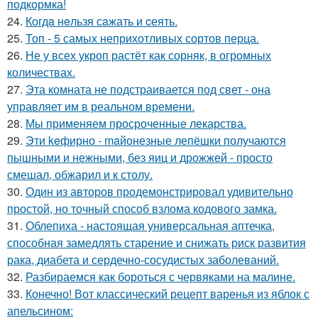
подкормка!
24.
Когдa нeльзя сaжать и cеять.
25.
Топ - 5 самых неприхотливых сортов перца.
26.
Не у всех укроп растёт как сорняк, в огромных
количествах.
27.
Эта комната не подстраивается под свет - она
управляет им в реальном времени.
28.
Мы применяем просроченные лекарства.
29.
Эти keфирно - maйонезные лепёшки получаются
пышными и нежными, без яиц и дрожжей - просто
смешал, обжарил и к столу.
30.
Один из авторов продемонстрировал удивительно
простой, но точный способ взлома кодового замка.
31.
Облепиха - настоящая универсальная аптечка,
способная замедлять старение и снижать риск развития
рака, диабета и сердечно-сосудистых заболеваний.
32.
Разбираемся как бороться с червяками на малине.
33.
Конечно! Вот классический рецепт варенья из яблок с
апельсином: