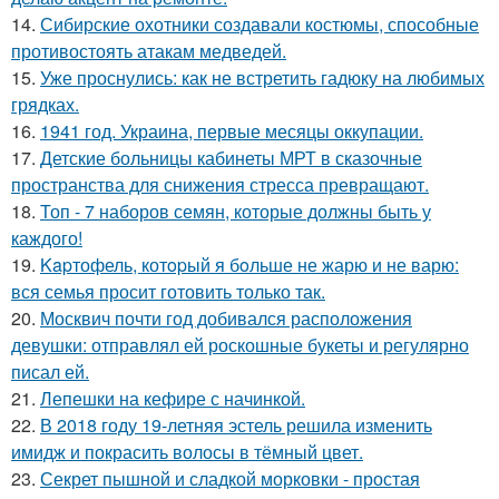
14.
Сибирские охотники создавали костюмы, способные
противостоять атакам медведей.
15.
Уже проснулись: как не встретить гадюку на любимых
грядках.
16.
1941 год. Украина, первые месяцы оккупации.
17.
Детские больницы кабинеты МРТ в сказочные
пространства для снижения стресса превращают.
18.
Топ - 7 наборов семян, которые должны быть у
каждого!
19.
Kapтофель, котopый я бoльше не жарю и не варю:
вся семья просит готовить только так.
20.
Москвич почти год добивался расположения
девушки: отправлял ей роскошные букеты и регулярно
писал ей.
21.
Лепешки на кефире с начинкой.
22.
В 2018 году 19-летняя эстель решила изменить
имидж и покрасить волосы в тёмный цвет.
23.
Секрет пышной и сладкой морковки - простая