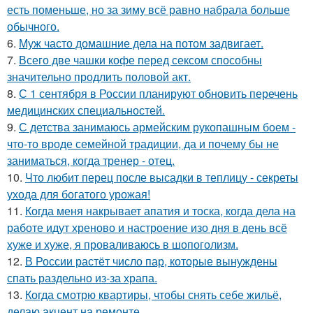
есть поменьше, но за зиму всё равно набрала больше
обычного.
6.
Муж часто домашние дела на потом задвигает.
7.
Всего две чашки кофе перед сексом способны
значительно продлить половой акт.
8.
С 1 сентября в России планируют обновить перечень
медицинских специальностей.
9.
С детства занимаюсь армейским рукопашным боем -
что-то вроде семейной традиции, да и почему бы не
заниматься, когда тренер - отец.
10.
Что любит перец после высадки в теплицу - секреты
ухода для богатого урожая!
11.
Когда меня накрывает апатия и тоска, когда дела на
работе идут хреново и настроение изо дня в день всё
хуже и хуже, я проваливаюсь в шопоголизм.
12.
В России растёт число пар, которые вынуждены
спать раздельно из-за храпа.
13.
Когда смотрю квартиры, чтобы снять себе жильё,
делаю акцент на ремонте.