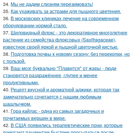
34.
Мы не дадим слизням перезимовать!
35.
Как ухаживать за астрами для пышного цветения.
36.
В московских клиниках лечение на современном
оборудовании нормой стало.
37.
Шиловидный флокс - это декоративное многолетнее
растение из семейства флоксовых (Saxifragaceae),
известное своей яркой и пышной цветочной кистью.
38.
Подготовка почвы к новому сезону: без перекопки, но
с пользой.
39.
Ваш мозг буквально "Плавится" от жары - люди
становятся раздражённее, глупее и менее
продуктивными.
40.
Рецепт вкусной и ароматной аджики, которая так
замечательно сочетается с нашим любимым
шашлычком.
41.
Гора кайлас - одна из самых загадочных и
почитаемых вершин в мире.
42.
В США появились терапевтические пони, которые
помогают пациентам быстрее просыпаться после