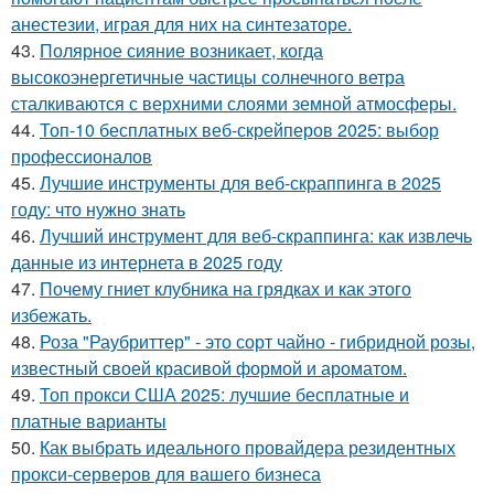
анестезии, играя для них на синтезаторе.
43.
Полярное сияние возникает, когда
высокоэнергетичные частицы солнечного ветра
сталкиваются с верхними слоями земной атмосферы.
44.
Топ-10 бесплатных веб-скрейперов 2025: выбор
профессионалов
45.
Лучшие инструменты для веб-скраппинга в 2025
году: что нужно знать
46.
Лучший инструмент для веб-скраппинга: как извлечь
данные из интернета в 2025 году
47.
Почему гниет клубника на грядках и как этого
избежать.
48.
Роза "Раубриттер" - это сорт чайно - гибридной розы,
известный своей красивой формой и ароматом.
49.
Топ прокси США 2025: лучшие бесплатные и
платные варианты
50.
Как выбрать идеального провайдера резидентных
прокси-серверов для вашего бизнеса