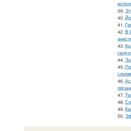
испол
39.
Эт
40.
Йо
41.
Гр
42.
В 
анест
43.
Ко
силуэ
44.
Зо
45.
По
слоям
46.
Ас
орган
47.
То
48.
Со
49.
Ка
50.
Эф