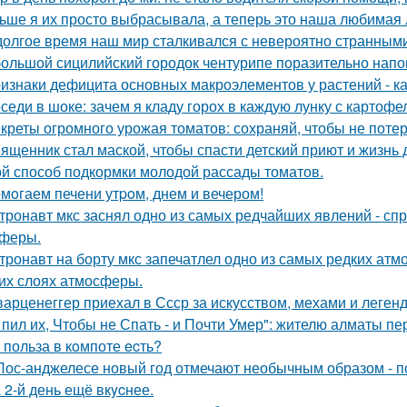
ьше я их просто выбрасывала, а теперь это наша любимая л
долгое время наш мир сталкивался с невероятно странным
ольшой сицилийский городок чентурипе поразительно напом
изнаки дефицита основных макроэлементов у растений - как
седи в шоке: зачем я кладу горох в каждую лунку с картоф
креты огромного урожая томатов: сохраняй, чтобы не потер
ященник стал маской, чтобы спасти детский приют и жизнь 
й способ подкормки молодой рассады томатов.
мoгаем печени утpoм, днем и вечером!
тронавт мкс заснял одно из самых редчайших явлений - сп
феры.
тронавт на борту мкс запечатлел одно из самых редких ат
их слоях атмосферы.
арценеггер приехал в Ссср за искусством, мехами и легендо
 пил их, Чтобы не Спать - и Почти Умер": жителю алматы пе
 польза в кoмпоте ecть?
Лос-анджелесе новый год отмечают необычным образом - по
 2-й день ещё вкycнее.