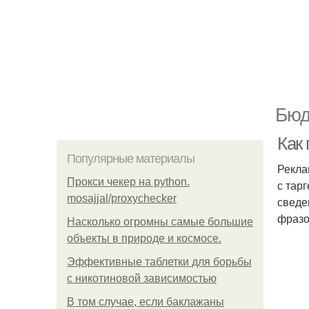
Бюд
Как
Популярные материалы
Рекла
Прокси чекер на python.
с тар
mosajjal/proxychecker
сведе
фразо
Насколько огромны самые большие
объекты в природе и космосе.
Эффективные таблетки для борьбы
с никотиновой зависимостью
В том случае, если баклажаны