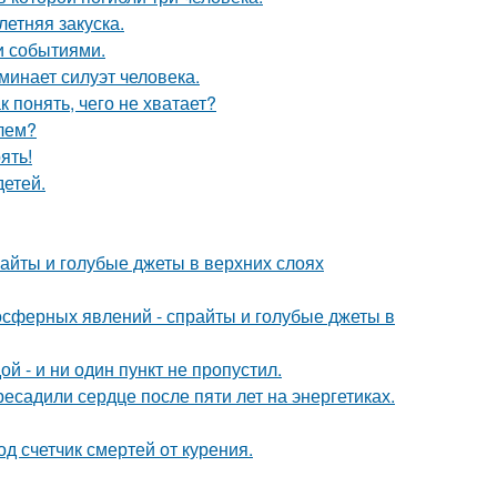
етняя закуска.
и событиями.
инает силуэт человека.
 понять, чего не хватает?
елем?
ять!
детей.
райты и голубые джеты в верхних слоях
мосферных явлений - спрайты и голубые джеты в
й - и ни один пункт не пропустил.
ресадили сердце после пяти лет на энергетиках.
д счетчик смертей от курения.