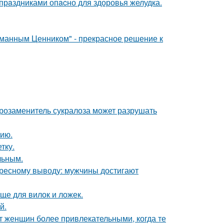
рaздниками опacно для здоровья желудка.
уманным Ценником" - прекрасное решение к
арозаменитель сукралоза может разрушать
ию.
тку.
льным.
ересному выводу: мужчины достигают
ще для вилок и ложек.
й.
 женщин более привлекательными, когда те