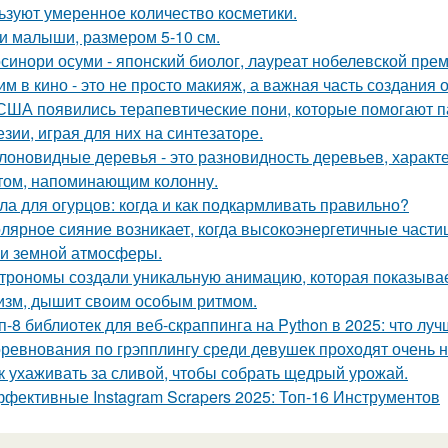
ьзуют умеренное количество косметики.
и малыши, размером 5-10 см.
синори осуми - японский биолог, лауреат нобелевской пре
им в кино - это не просто макияж, а важная часть создания 
США появились терапевтические пони, которые помогают 
езии, играя для них на синтезаторе.
лоновидные деревья - это разновидность деревьев, харак
том, напоминающим колонну.
ла для огурцов: когда и как подкармливать правильно?
лярное сияние возникает, когда высокоэнергетичные части
и земной атмосферы.
трономы создали уникальную анимацию, которая показывае
изм, дышит своим особым ритмом.
п-8 библиотек для веб-скраппинга на Python в 2025: что лу
ревнования по грэпплингу среди девушек проходят очень 
к ухаживать за сливой, чтобы собрать щедрый урожай.
фективные Instagram Scrapers 2025: Топ-16 Инструментов