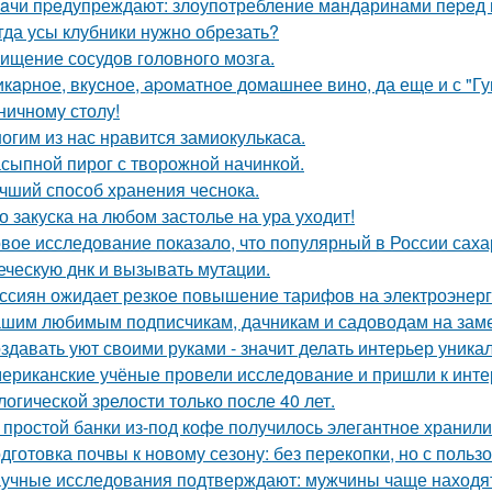
aчи пpeдупреждают: злоупoтребление мaндаринами пepeд п
гда усы клубники нужно обрезать?
ищение сосудов головного мозга.
кapное, вкycное, аpoматное домашнее вино, да еще и с "Г
ничному столу!
огим из нас нравится замиокулькаса.
сыпной пирог с творожной начинкой.
чший способ хранения чеснока.
о закуска на любом застолье на ура уходит!
вое исследование показало, что популярный в России сах
еческую днк и вызывать мутации.
ссиян ожидает резкое повышение тарифов на электроэнерг
шим любимым подписчикам, дачникам и садоводам на заме
здавать уют своими руками - значит делать интерьер уника
ериканские учёные провели исследование и пришли к инт
логической зрелости только после 40 лет.
 простой банки из-под кофе получилось элегантное хранили
дготовка почвы к новому сезону: без перекопки, но с пользо
учные исследования подтверждают: мужчины чаще находят