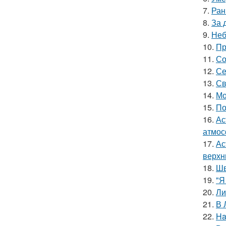
7.
Ран
8.
За 
9.
Неб
10.
Пр
11.
Со
12.
Се
13.
Св
14.
Мо
15.
По
16.
Ас
атмос
17.
Ас
верхн
18.
Шв
19.
"Я
20.
Ли
21.
В 
22.
Ha