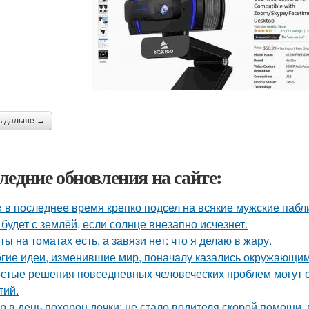
ь дальше →
ледние обновления на сайте:
 в последнее время крепко подсел на всякие мужские пабл
 будет с землёй, если солнце внезапно исчезнет.
ты на томатах есть, а завязи нет: что я делаю в жару.
гие идеи, изменившие мир, поначалу казались окружающи
стые решения повседневных человеческих проблем могут 
тий.
р в день похорон дочки: не стало водителя скорой помощи, 