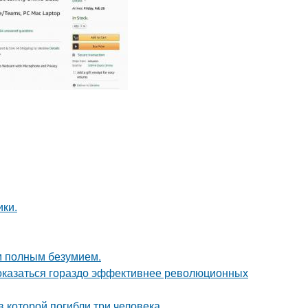
ики.
м полным безумием.
оказаться гораздо эффективнее революционных
в которой погибли три человека.