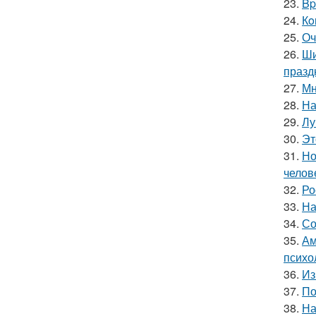
23.
Bp
24.
Кo
25.
Оч
26.
Ши
празд
27.
Мн
28.
На
29.
Лу
30.
Эт
31.
Но
челов
32.
Ро
33.
На
34.
Со
35.
Ам
психо
36.
Из
37.
По
38.
На