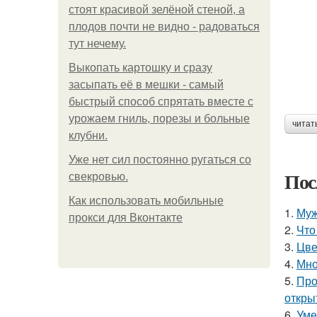
стоят красивой зелёной стеной, а
плодов почти не видно - радоваться
тут нечему.
Выкопать картошку и сразу
засыпать её в мешки - самый
быстрый способ спрятать вместе с
урожаем гниль, порезы и больные
читат
клубни.
Уже нет сил постоянно ругаться со
Пос
свекровью.
Как использовать мобильные
1.
Муж
прокси для Вконтакте
2.
Что
3.
Цве
4.
Мно
5.
Про
откры
6.
Уме