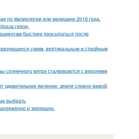
мии по физиологии или медицине 2016 года.
образа героя.
пациентам быстрее просыпаться после
теризующихся узким, вертикальным и стройным
цы солнечного ветра сталкиваются с верхними
т удивительное явление: земля словно живой
чше выбрать
напряжённо и зрелищно.