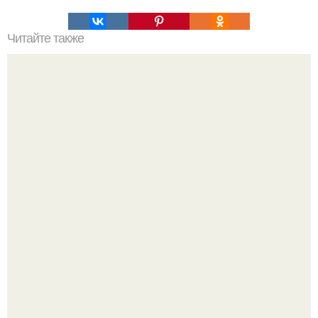
Читайте также
Подкормка чеснока весной.
Баклажаны отдельно не жарю.