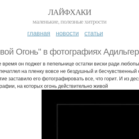
ЛАЙФХАКИ
маленькие, полезные хитрости
главная
новости
статьи
вой Огонь" в фотографиях Адильгер
е время он поджег в пепельнице остатки виски ради любопыт
апечатлел на пленку вовсе не бездушный и бесчувственный 
тие заставило его фотографировать все, что горит. И из дес
рафии, на которых огонь действительно живой