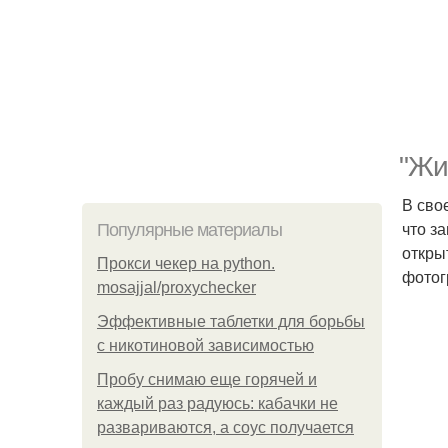
"Жи
В сво
что з
Популярные материалы
откры
Прокси чекер на python.
фотог
mosajjal/proxychecker
Эффективные таблетки для борьбы
с никотиновой зависимостью
Пробу снимаю еще горячей и
каждый раз радуюсь: кабачки не
развариваются, а соус получается