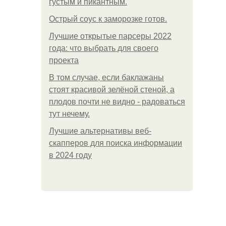
густым и пикантным.
Острый соус к заморозке готов.
Лучшие открытые парсеры 2022
года: что выбрать для своего
проекта
В том случае, если баклажаны
стоят красивой зелёной стеной, а
плодов почти не видно - радоваться
тут нечему.
Лучшие альтернативы веб-
скапперов для поиска информации
в 2024 году