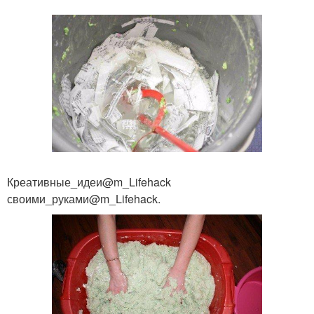
Креативные_идеи@m_Lifehack
своими_руками@m_Lifehack.