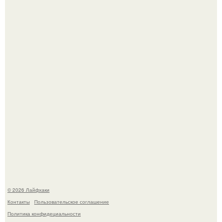
Помидоры уже упёрлись в крышу теплицы, но
продолжают цвести как сумасшедшие?
Сняли лук или ранний картофель и бросили голую грядку
до весны?
© 2026 Лайфхаки
Контакты
Пользовательское соглашение
Политика конфидециальности