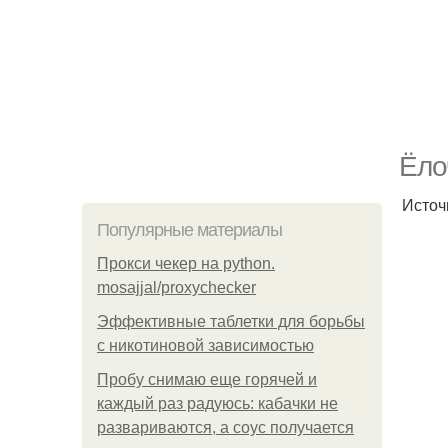
Ёло
Источ
Популярные материалы
Прокси чекер на python.
mosajjal/proxychecker
Эффективные таблетки для борьбы
с никотиновой зависимостью
Пробу снимаю еще горячей и
каждый раз радуюсь: кабачки не
развариваются, а соус получается