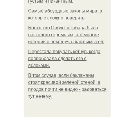
густым и пикантным.
Самые абсурдные законы мира, в
которые сложно поверить.
Богатство Пабло эскобара было
настолько огромным, что многие
истории о нём звучат как вымысел.
Перестала покупать кетчуп, когда
попробовала сделать его с
яблоками.
В том случае, если баклажаны
стоят красивой зелёной стеной, а
плодов почти не видно - радоваться
тут нечему.