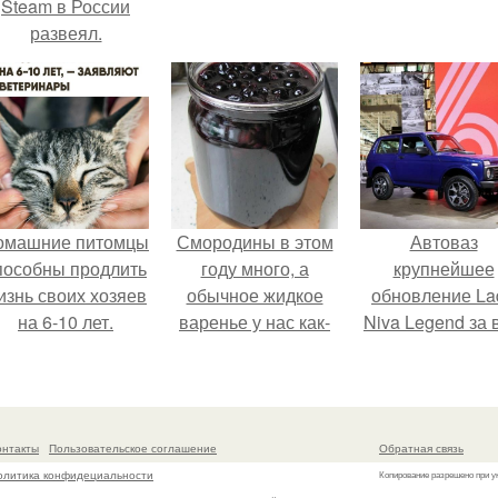
Steam в России
развеял.
омашние питомцы
Смородины в этом
Автоваз
пособны продлить
году много, а
крупнейшее
изнь своих хозяев
обычное жидкое
обновление La
на 6-10 лет.
варенье у нас как-
Niva Legend за 
то не очень едят.
историю
представил.
онтакты
Пользовательское соглашение
Обратная связь
олитика конфидециальности
Копирование разрешено при у