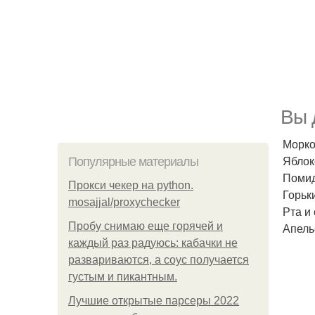
Вы 
Морко
Яблок
Популярные материалы
Помид
Прокси чекер на python.
Горьк
mosajjal/proxychecker
Рта и
Пробу снимаю еще горячей и
Апель
каждый раз радуюсь: кабачки не
развариваются, а соус получается
густым и пикантным.
Лучшие открытые парсеры 2022