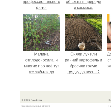
профессионального
объекты в природе
фото!
и космосе.
Малина
Сняли лук или
Д
отплодоносила, и
ранний картофель и
с
многие про неё тут
бросили голую
ж
же забыли до
грядку до весны?
следующего лета.
© 2026 Лайфхаки
К
П
Маленькие, полезные хитрости