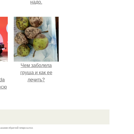
надо.
Чем заболела
груша и как ее
da
лечить?
всю
казании обратной гиперссылки.