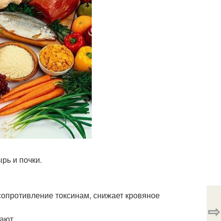
рь и почки.
 сопротивление токсинам, снижает кровяное
⇨
ают.