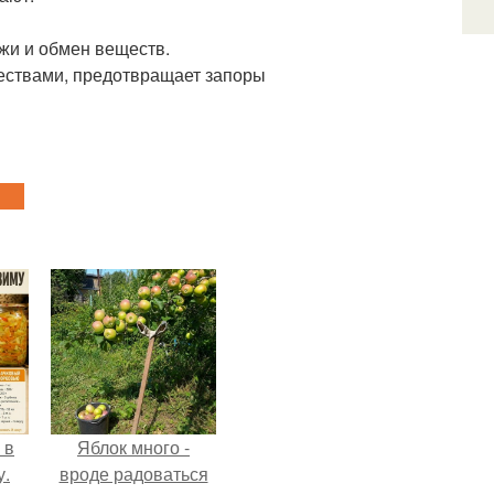
ожи и обмен веществ.
ествами, предотвращает запоры
 в
Яблок много -
у.
вроде радоваться