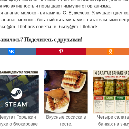
чную активность и повышают иммунитет организма.
я ананас молоко - витамины C, E, железо. Улучшает цвет к
 ананас молоко - богатый витаминами с питательными вещ
вье@m_Lifehack советы_в_быту@m_Lifehack.
авилось? Поделитесь с друзьями!
Депутат Горелкин
Вкусные сосиски в
Четыре салата
лухи о блокировке
тесте.
банках на зим