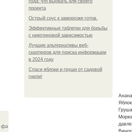
года: что выбрать для своего
проекта
Острый соус к заморозке готов.
Эффективные таблетки для борьбы
с никотиновой зависимостью
Лучшие альтернативы веб-
скапперов для поиска информации
в 2024 году
Спаси яблоки и груши от садовой
гнили!
Анана
Яблок
Груша
Морко
⇦
давле
Виног