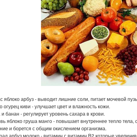
с яблоко арбуз - выводит лишние соли, питает мочевой пузы
о огурец киви - улучшает цвет и влажность кожи.
 и банан - регулирует уровень сахара в крови.
вь яблоко груша манго - повышает внутреннее тепло тела,
ние и борется с общим окислением организма.
рад арбуз молоко - витамин с витамин B2 которые увеличив