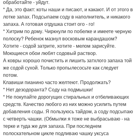
обработайте - уйдут.
* Да, это факт: коты наши и писают, и какают. И от этого в
лотке запах. Подсыпаем соду в наполнитель, и никакого
запаха. А готовая отдушка стоит ого - го!
* Хитрим по дому. Чиркнули по побелке и имеете черную
полоску? Ребенок мазнул восковым карандашом?
Хотите - содой затрите, хотите - мелом зарисуйте.
Моющиеся обои любят содовый раствор.
А ковры хорошо почистить и лишить затхлого запаха той
же содой сухой. Только пропылесосьте как следует
потом.
Клавиши пианино часто желтеют. Продолжать?
* Нет дезодоранта? Соду на подмышки!
* Не покупайте дорогущих стиральных и отбеливающих
средств. Качество любого из них можно усилить путем
добавления соды. Я пользуюсь тайдом, а соду подсыпаю
с четверть чашки. (Обмылки я тоже не выбрасываю - на
терке и туда же для запаха. При последнем
полоскательном цикле подливаю чашку уксуса