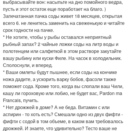
выбрасывайте вон: насыпьте на дно помойного ведра,
пусть и этот остаток еще поработает на благо. )
Запечатанная пачка соды живет 18 месяцев, открытая
всего 6. не ленитесь заменить на свеженькую и читайте
срок годности на пачке.
* Не хотите, чтобы у рыбы оставался неприятный
рыбный запах? 2 чайные ложки соды на литр воды и
полотенцем или салфеткой в этом растворе закутайте
вашу рыбину или куски Филе. На часок в холодильник.
Сполоснули, и вперед.
* Ваши омлеты будут пышнее, если соды на кончике
ножа дадите, а ускорить варку бобов, фасоли также
поможет сода. Кроме того, когда вы слопали ваш Чили,
кашу ли гороховую или лобио, не будет вас, Pardon ma
Franсais, пучить.
* Нет дрожжей в доме? А не беда. Витамин с или
аспирин - то хоть есть? Смешали одно из двух фифти -
фифти с содой в том объеме, в каком вам требовалось
дрожжей. И знаете, что удивительно? Тесто ваше не