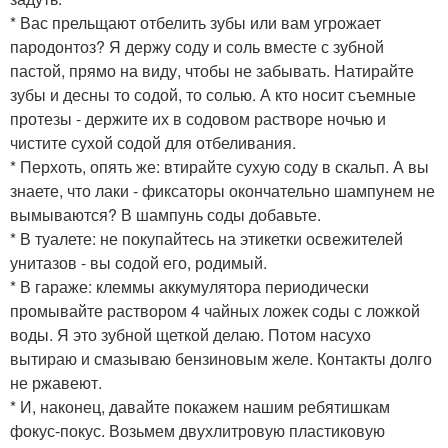
* Вас прельщают отбелить зубы или вам угрожает
пародонтоз? Я держу соду и соль вместе с зубной
пастой, прямо на виду, чтобы не забывать. Натирайте
зубы и десны то содой, то солью. А кто носит съемные
протезы - держите их в содовом растворе ночью и
чистите сухой содой для отбеливания.
* Перхоть, опять же: втирайте сухую соду в скальп. А вы
знаете, что лаки - фиксаторы окончательно шампунем не
вымываются? В шампунь соды добавьте.
* В туалете: не покупайтесь на этикетки освежителей
унитазов - вы содой его, родимый.
* В гараже: клеммы аккумулятора периодически
промывайте раствором 4 чайных ложек соды с ложкой
воды. Я это зубной щеткой делаю. Потом насухо
вытираю и смазываю бензиновым желе. Контакты долго
не ржавеют.
* И, наконец, давайте покажем нашим ребятишкам
фокус-покус. Возьмем двухлитровую пластиковую