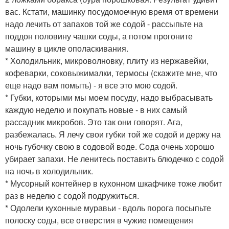
вас. Кстати, машинку посудомоечную время от времени
надо лечить от запахов той же содой - рассыпьте на
поддон половину чашки соды, а потом прогоните
машину в цикле ополаскивания.
* Холодильник, микроволновку, плиту из нержавейки,
кофеварки, соковыжималки, термосы (скажите мне, что
еще надо вам помыть) - я все это мою содой.
* Губки, которыми мы моем посуду, надо выбрасывать
каждую неделю и покупать новые - в них самый
рассадник микробов. Это так они говорят. Ага,
разбежалась. Я лечу свои губки той же содой и держу на
ночь губочку свою в содовой воде. Сода очень хорошо
убирает запахи. Не ленитесь поставить блюдечко с содой
на ночь в холодильник.
* Мусорный контейнер в кухонном шкафчике тоже любит
раз в неделю с содой подружиться.
* Одолели кухонные муравьи - вдоль порога посыпьте
полоску соды, все отверстия в чужие помещения