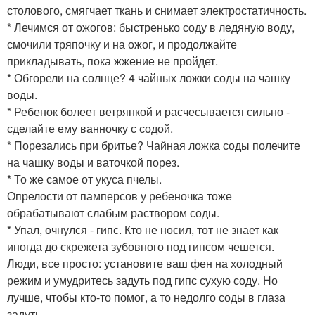
столового, смягчает ткань и снимает электростатичность.
* Лечимся от ожогов: быстренько соду в ледяную воду,
смочили тряпочку и на ожог, и продолжайте
прикладывать, пока жжение не пройдет.
* Обгорели на солнце? 4 чайных ложки соды на чашку
воды.
* Ребенок болеет ветрянкой и расчесывается сильно -
сделайте ему ванночку с содой.
* Порезались при бритье? Чайная ложка соды полечите
на чашку воды и ваточкой порез.
* То же самое от укуса пчелы.
Опрелости от памперсов у ребеночка тоже
обрабатывают слабым раствором соды.
* Упал, очнулся - гипс. Кто не носил, тот не знает как
иногда до скрежета зубовного под гипсом чешется.
Люди, все просто: установите ваш фен на холодный
режим и умудритесь задуть под гипс сухую соду. Но
лучше, чтобы кто-то помог, а то недолго соды в глаза
задуть.