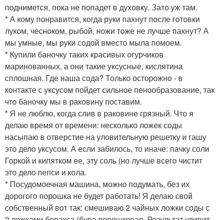
поднимется, пока не попадет в духовку. Зато уж там.
* А кому понравится, когда руки пахнут после готовки
луком, чесноком, рыбой, ножи тоже не лучше пахнут? А
мы умные, мы руки содой вместо мыла помоем.
* Купили баночку таких красивых огурчиков
маринованных, а они такие уксусные, кислятина
сплошная. Где наша сода? Только осторожно - в
контакте с уксусом пойдет сильное пенообразование, так
что баночку мы в раковину поставим.
* Я не люблю, когда слив в раковине грязный. Что я
делаю время от времени: несколько ложек соды
насыпаю в отверстие на уловительную решетку и гашу
это дело уксусом. А если забилось, то иначе: пачку соли
Горкой и кипятком ее, эту соль (но лучше всего чистит
это дело пепси и кола.
* Посудомоечная машина, можно подумать, без их
дорогого порошка не будет работать! Я делаю свой
собственный вот так: смешиваю 2 чайных ложки соды с
2 ложками боракса (бура порошковая. Результат удивит