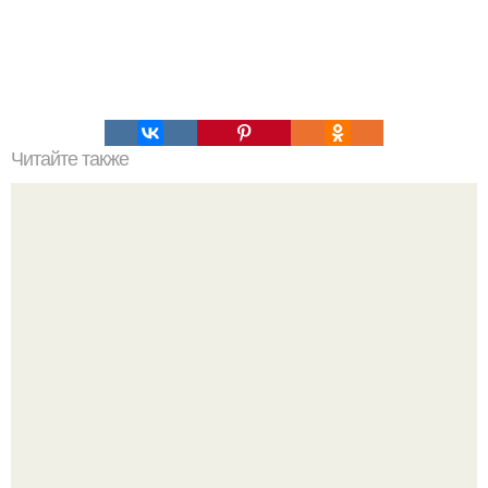
Читайте также
i отсутствие аптечки, огнетушителя или знака аварийной
остановки.