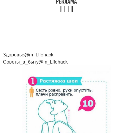
Здоровье@m_Lifehack.
Советы_в_быту@m_Lifehack