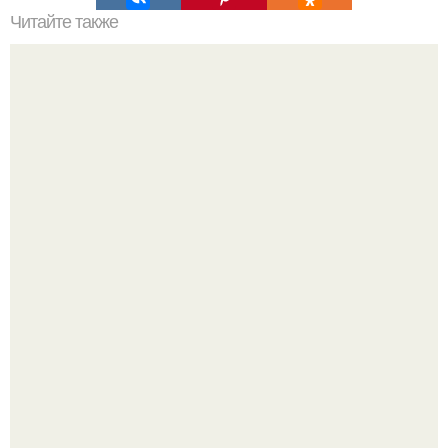
Читайте также
Организм от паразитов очисти.
Насколько огромны самые большие объекты в природе
и космосе.