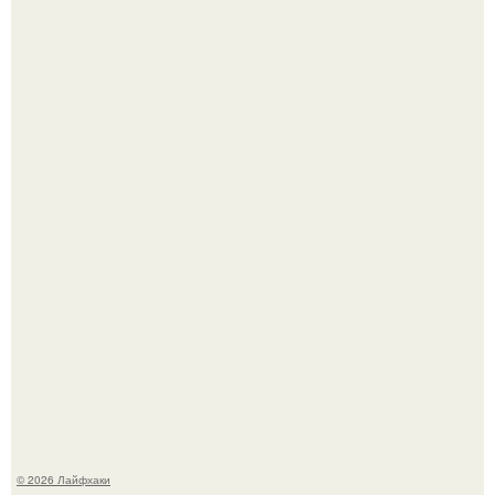
Автоваз крупнейшее обновление Lada Niva Legend за
всю историю представил.
В Дубае существует район, который кажется ошибкой
самой реальности.
© 2026 Лайфхаки