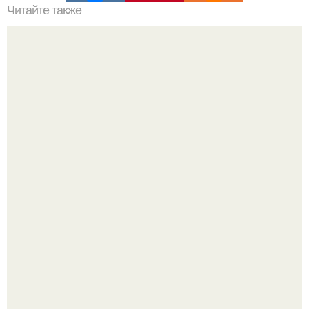
Читайте также
9 хитростей, как выглядеть идеально на снимке.
Пробу снимаю еще горячей и каждый раз радуюсь:
кабачки не развариваются, а соус получается густым и
пикантным.