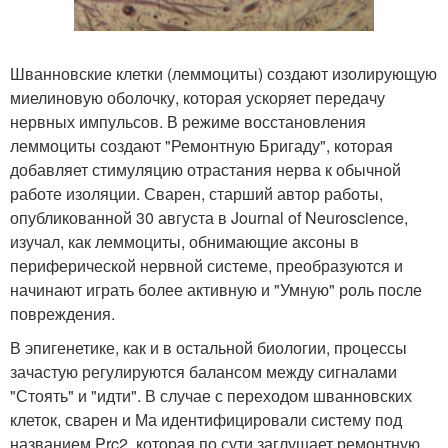
Шванновские клетки (леммоциты) создают изолирующую
миелиновую оболочку, которая ускоряет передачу
нервных импульсов. В режиме восстановления
леммоциты создают "Ремонтную Бригаду", которая
добавляет стимуляцию отрастания нерва к обычной
работе изоляции. Сварен, старший автор работы,
опубликованной 30 августа в Journal of Neuroscience,
изучал, как леммоциты, обнимающие аксоны в
периферической нервной системе, преобразуются и
начинают играть более активную и "Умную" роль после
повреждения.
В эпигенетике, как и в остальной биологии, процессы
зачастую регулируются балансом между сигналами
"Стоять" и "идти". В случае с переходом шванновских
клеток, сварен и Ма идентифицировали систему под
названием Prc2, которая по сути заглушает ремонтную