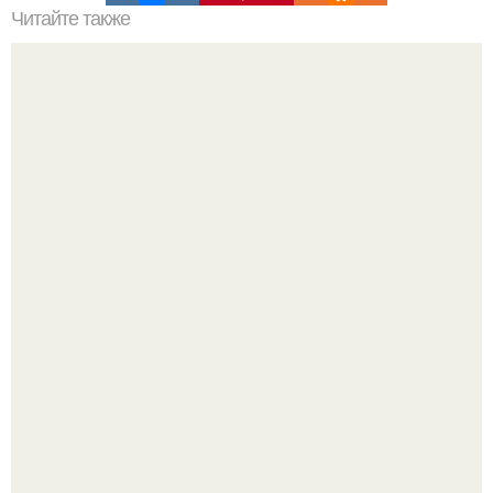
Читайте также
Что делать на ночевке с подругой. Как устроить весёлую
ночёвку с подружками
Насколько огромны самые большие объекты в природе
и космосе.