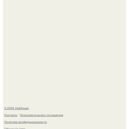
Выкопать картошку и сразу засыпать её в мешки - самый
быстрый способ спрятать вместе с урожаем гниль,
порезы и больные клубни.
Сняли лук или ранний картофель и бросили голую грядку
до весны?
© 2026 Лайфхаки
Контакты
Пользовательское соглашение
Политика конфидециальности
Обратная связь