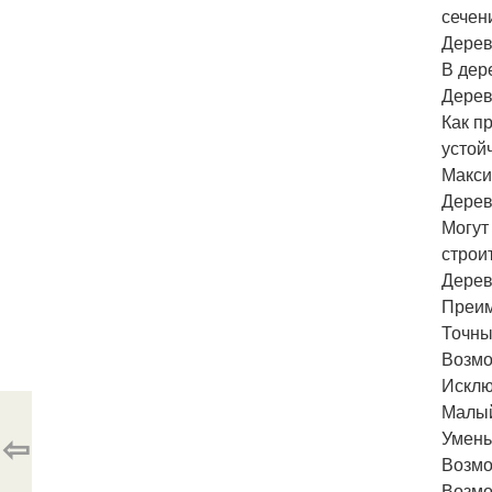
сечен
Дерев
В дер
Дерев
Как п
устой
Макси
Дерев
Могут
строи
Дерев
Преим
Точны
Возмо
Исклю
Малый
⇦
Умень
Возмо
Возмо