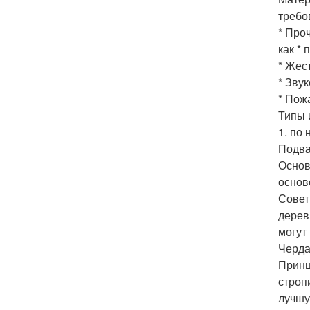
требо
* Про
как * 
* Жес
* Звук
* Пож
Типы 
1. по
Подва
Основ
основ
Совет
дерев
могут
Черда
Принц
строп
лучшу