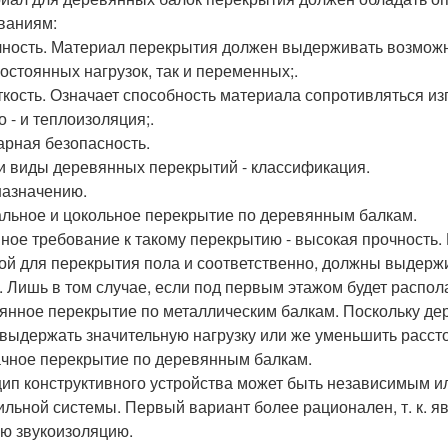
ваниям:
чность. Материал перекрытия должен выдерживать возможн
постоянных нагрузок, так и переменных;.
ткость. Означает способность материала сопротивляться изг
о - и теплоизоляция;.
арная безопасность.
и виды деревянных перекрытий - классификация.
 назначению.
льное и цокольное перекрытие по деревянным балкам.
ное требование к такому перекрытию - высокая прочность. 
ой для перекрытия пола и соответственно, должны выдержи
. Лишь в том случае, если под первым этажом будет распол
янное перекрытие по металлическим балкам. Поскольку де
 выдержать значительную нагрузку или же уменьшить расст
чное перекрытие по деревянным балкам.
ип конструктивного устройства может быть независимым ил
ильной системы. Первый вариант более рационален, т. к. 
ю звукоизоляцию.