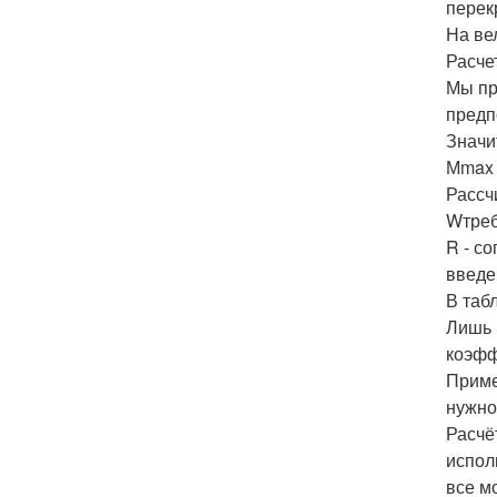
перек
На ве
Расче
Мы пр
предп
Значи
Мmax = 
Рассч
Wтреб 
R - с
введе
В таб
Лишь 
коэффи
Приме
нужно
Расчё
испол
все м