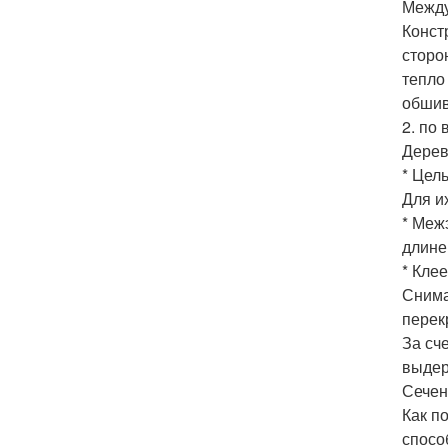
Между
Конст
сторо
тепло
обшив
2. по 
Дерев
* Цел
Для и
* Меж
длине
* Кле
Снима
перек
За сч
выдер
Сечен
Как п
спосо