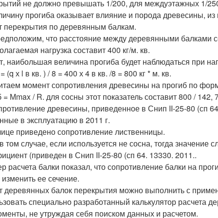
рытий не должно превышать 1/200, для междуэтажных 1/25
личину прогиба оказывает влияние и порода древесины, из 
т перекрытия по деревянным балкам.
едположим, что расстояние между деревянными балками сост
олагаемая нагрузка составит 400 кг/м. кв.
т, наибольшая величина прогиба будет наблюдаться при наг
(q х l в кв. ) / 8 = 400 х 4 в кв. /8 = 800 кг * м. кв.
итаем момент сопротивления древесины на прогиб по фор
= Мmax / R. для сосны этот показатель составит 800 / 142, 71
опротивление древесины, приведенное в Снип II-25-80 (сп 6
нные в эксплуатацию в 2011 г.
лице приведено сопротивление лиственницы.
в том случае, если используется не сосна, тогда значение 
циент (приведен в Снип II-25-80 (сп 64. 13330. 2011..
р расчета балки показал, что сопротивление балки на про
 изменить ее сечение.
т деревянных балок перекрытия можно выполнить с прим
ьзовать специально разработанный калькулятор расчета де
оменты, не утруждая себя поиском данных и расчетом.