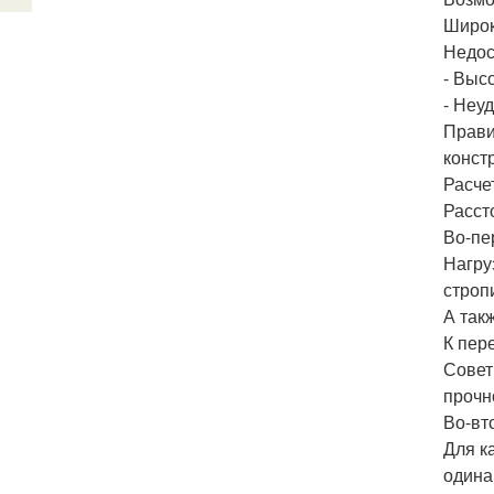
Широк
Недос
- Выс
- Неу
Прави
конст
Расче
Расст
Во-пе
Нагру
строп
А так
К пер
Совет
прочн
Во-вт
Для к
одина