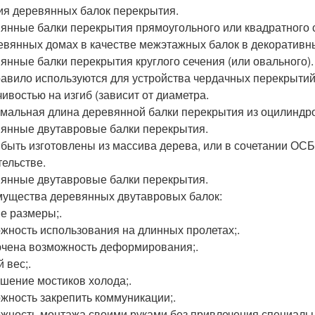
ия деревянных балок перекрытия.
янные балки перекрытия прямоугольного или квадратного 
евянных домах в качестве межэтажных балок в декоративны
янные балки перекрытия круглого сечения (или овального).
равило используются для устройства чердачных перекрытий
чивостью на изгиб (зависит от диаметра.
мальная длина деревянной балки перекрытия из оцилиндрова
янные двутавровые балки перекрытия.
 быть изготовлены из массива дерева, или в сочетании ОС
тельстве.
янные двутавровые балки перекрытия.
ущества деревянных двутавровых балок:
е размеры;.
жность использования на длинных пролетах;.
чена возможность деформирования;.
 вес;.
шение мостиков холода;.
жность закрепить коммуникации;.
жность монтажа своими руками без привлечения специальн