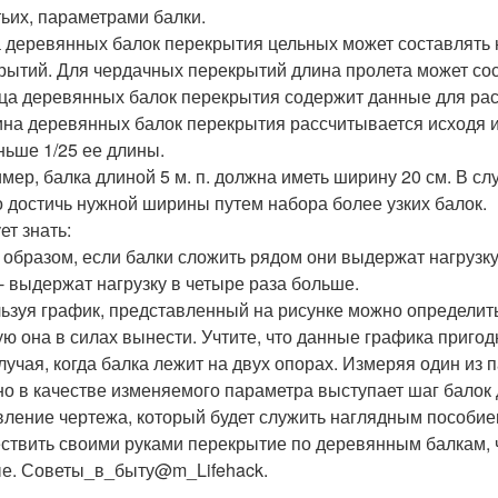
тьих, параметрами балки.
 деревянных балок перекрытия цельных может составлять 
рытий. Для чердачных перекрытий длина пролета может сост
ца деревянных балок перекрытия содержит данные для рас
на деревянных балок перекрытия рассчитывается исходя и
ньше 1/25 ее длины.
мер, балка длиной 5 м. п. должна иметь ширину 20 см. В с
 достичь нужной ширины путем набора более узких балок.
ет знать:
 образом, если балки сложить рядом они выдержат нагрузку 
 - выдержат нагрузку в четыре раза больше.
ьзуя график, представленный на рисунке можно определить
ую она в силах вынести. Учтите, что данные графика пригод
случая, когда балка лежит на двух опорах. Измеряя один из
о в качестве изменяемого параметра выступает шаг балок 
вление чертежа, который будет служить наглядным пособие
ствить своими руками перекрытие по деревянным балкам, 
е. Советы_в_быту@m_Lifehack.