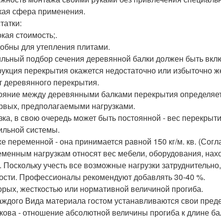
ая сфера применения.
татки:
окая стоимость;.
добны для утепления плитами.
льный подбор сечения деревянной балки должен быть включ
рукция перекрытия окажется недостаточно или избыточно ж
т деревянного перекрытия.
ояние между деревянными балками перекрытия определяет
рвых, предполагаемыми нагрузками.
зка, в свою очередь может быть постоянной - вес перекрыт
ильной системы.
же переменной - она принимается равной 150 кг/м. кв. (Согла
еменным нагрузкам относят вес мебели, оборудования, нах
. Поскольку учесть все возможные нагрузки затруднительно
ости. Профессионалы рекомендуют добавлять 30-40 %.
орых, жесткостью или нормативной величиной прогиба.
аждого Вида материала гостом устанавливаются свои преде
кова - отношение абсолютной величины прогиба к длине ба