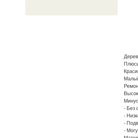
Дерев
Плюс
Краси
Малый
Ремон
Высок
Минус
- Без
- Низ
- Под
- Мог
Матер