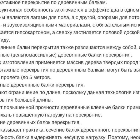
этажное перекрытие по деревянным балкам.
руктивная особенность заключается в эффекте два в одном
ны являются лагами для пола, а с другой, опорами для пот
 - и звукоизоляционными материалами, с обязательным исп
ается гипсокартоном, а сверху застилается половой доской
виду.
янные балки перекрытия также различаются между собой, 
ьные (цельномассивные) деревянные балки перекрытия.
х изготовления применяется массив дерева твердых пород
этажные перекрытия по деревянным балкам, могут быть в
 пролета (до 5 метров.
еные деревянные балки перекрытия.
ют ограничение по длине, поскольку данная технология из
рытия большой длины.
ет повышенной прочности деревянные клееные балки примен
жать повышенную нагрузку на перекрытие.
ие деревянных балок перекрытия.
оказывает практика, сечение балок деревянного перекрыти
бность балки выдерживать несущую нагрузку. Поэтому, не