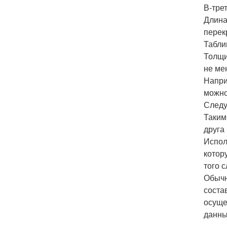
В-тре
Длина
перек
Табли
Толщи
не ме
Напри
можно
Следу
Таким
друга
Испол
котор
того 
Обычн
соста
осуще
данны