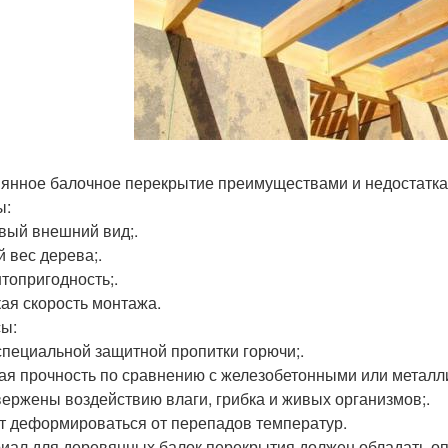
янное балочное перекрытие преимуществами и недостатка
ы:
вый внешний вид;.
 вес дерева;.
топригодность;.
ая скорость монтажа.
ы:
 специальной защитной пропитки горючи;.
кая прочность по сравнению с железобетонными или металл
вержены воздействию влаги, грибка и живых организмов;.
ут деформироваться от перепадов температур.
иал для деревянных балок перекрытия должен обладать о