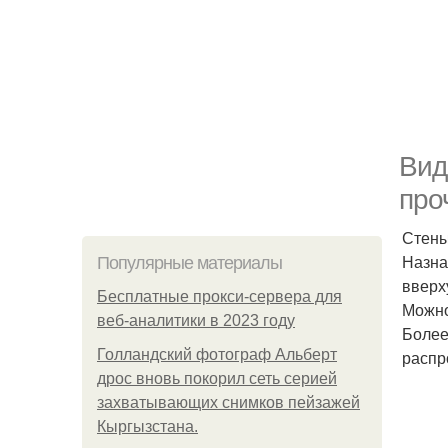
Вид
про
Стены
Назна
Популярные материалы
вверх
Бесплатные прокси-сервера для
Можно
веб-аналитики в 2023 году
Более
Голландский фотограф Альберт
распр
дрос вновь покорил сеть серией
захватывающих снимков пейзажей
Кыргызстана.