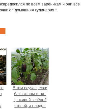
аспределился по всем вареникам и они все
очник: * домашняя кулинария *.
ло
В том случае, если
о
баклажаны стоят
красивой зелёной
о
стеной, а плодов