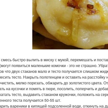
ю смесь быстро вылить в миску с мукой, перемешать и поста
 (могут появиться маленькие комочки - это не страшно. Убрат
ов что двух стаканов мало и тесто получается слишком жидк
месить тесто. Накрыть полотенцем и оставить на расстойку н
очистить, мелко порезать, обжарить до золотистого цвета. О
ать на кусочки и помять в пюре, посолить, поперчить и доб
скатать тесто, выдавить стаканом кружочки, положить на сер
енного теста получается 50-55 шт.
варить вареники в кипящей подсоленной воде, откинуть на 