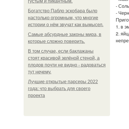
густым и пикантным.
- Соль
Богатство Пабло эскобара было
- Чер
настолько огромным, что многие
Приго
истории о нём звучат как вымысел.
1. в 
2. яй
Самые абсурдные законы мира, в
непре
которые сложно поверить.
В том случае, если баклажаны
стоят красивой зелёной стеной, а
плодов почти не видно - радоваться
тут нечему.
Лучшие открытые парсеры 2022
года: что выбрать для своего
проекта