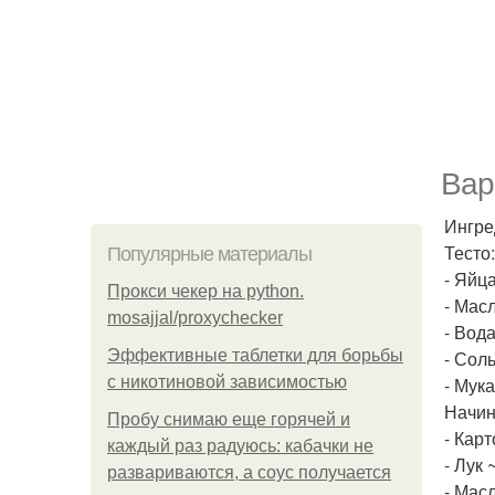
Вар
Ингре
Тесто:
Популярные материалы
- Яйца
Прокси чекер на python.
- Масл
mosajjal/proxychecker
- Вода
Эффективные таблетки для борьбы
- Соль 
с никотиновой зависимостью
- Мука
Начин
Пробу снимаю еще горячей и
- Карт
каждый раз радуюсь: кабачки не
- Лук ~
развариваются, а соус получается
- Мас