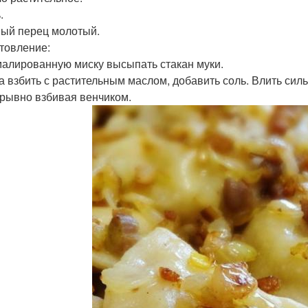
.
ный перец молотый.
товление:
эмалированную миску высыпать стакан муки.
ца взбить с растительным маслом, добавить соль. Влить сил
рывно взбивая венчиком.