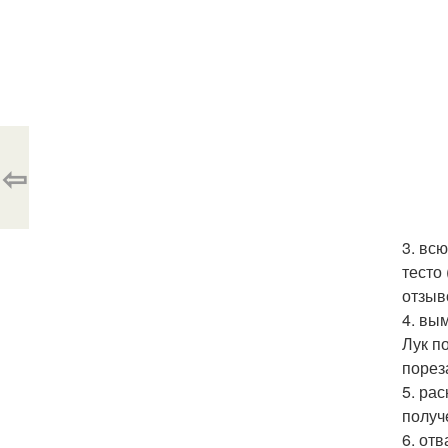
⇦
3. вс
тесто
отзыв
4. вы
Лук п
порез
5. ра
получ
6. от