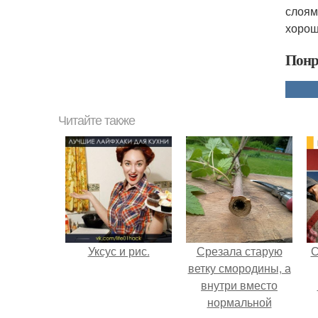
слоям
хорош
Понр
Читайте также
Уксус и рис.
Срезала старую
С
ветку смородины, а
внутри вместо
нормальной