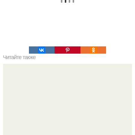
Читайте также
Цвета сигнальных ракет и их значение. Значение цвета
сигнальных патронов и ракет, вдруг кому пригодится.