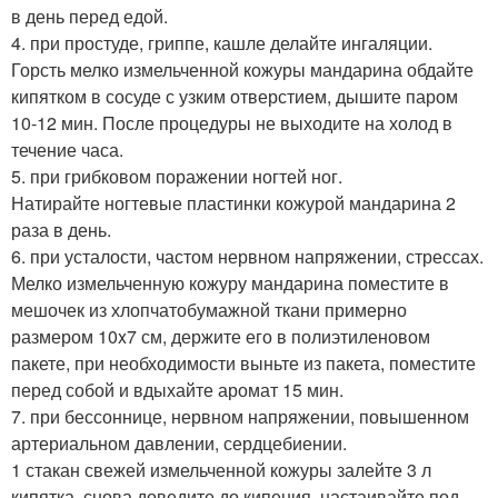
в день перед едой.
4. при простуде, гриппе, кашле делайте ингаляции.
Горсть мелко измельченной кожуры мандарина обдайте
кипятком в сосуде с узким отверстием, дышите паром
10-12 мин. После процедуры не выходите на холод в
течение часа.
5. при грибковом поражении ногтей ног.
Натирайте ногтевые пластинки кожурой мандарина 2
раза в день.
6. при усталости, частом нервном напряжении, стрессах.
Мелко измельченную кожуру мандарина поместите в
мешочек из хлопчатобумажной ткани примерно
размером 10x7 см, держите его в полиэтиленовом
пакете, при необходимости выньте из пакета, поместите
перед собой и вдыхайте аромат 15 мин.
7. при бессоннице, нервном напряжении, повышенном
артериальном давлении, сердцебиении.
1 стакан свежей измельченной кожуры залейте 3 л
кипятка, снова доведите до кипения, настаивайте под