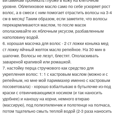
витаминам проникать глубже в кожу на клеточном
уровне. Облепиховое масло само по себе ускоряет рост
волос, а в смеси с ним помогает отрастить волосы на 3-4
см в месяц! Таким образом, если заметите, что волосы
перекармливаются маслом, то после масок
ополаскивайте их яблочным уксусом, разбавленным
наполовину водой.
6. хорошая масочка для волос - 2 ст ложки коньяка мед
ст ложку яйчный желток масло репейное. На 30 мин в
шапочке. Волосы не лезут, блестят. Ополаскивать
завареной крапивой или ромашкой.
7. настойку перца стручкового как средство для
укрепления волос: 1: 1 с кастровым маслом (можно и с
репейным, но мне мой парикмахер именно с кастровым
посоветовала) - хорошо взбалтываю в бутылочке из-под
краски с отвинчивающимся носиком (и так наносить
удобнее) и наношу на корни, немного втираю
(массирую), под полиэтиленчик и полотенце на полчаса,
потом тщательно смыть теплой водой (2-3 раза наносить