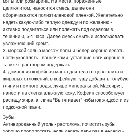
мяты или розмарина. На места, пораженные
целлюлитом, наносится смесь, далее они
оборачиваются полиэтиленовой пленкой. Желательно
надеть какую-либо теплую одежду и по желанию -
активно подвигаться или полежать под одеялом в
течении 0, 5-1 часа. Далее смесь смыть и использовать
увлажняющий крем".
3. морской солью массаж попы и бедер хорошо делать,
ногти укреплять - ванночками, уставшие ноги хорошо в
тазике с раствором подержать.
4. домашняя кофейная маска для тела от целлюлита и
жировых отложений: в кофейную гущу добавить голубую
глину и немного воды, лучше минеральной. Массируя,
нанести на слегка влажную кожу. Кофеин способствует
распаду жира, а глина "Вытягивает" избыток жидкости из
подкожной ткани.
Зубы.
Активированный уголь - растолочь, почистить зубы,
хорошо прополоскать, если делать пару раз в неделю -