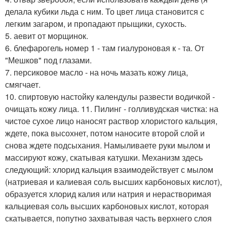
делала кубики льда с ним. То цвет лица становится с
легким загаром, и пропадают прыщики, сухость.
5. аевит от морщинок.
6. блефарогель номер 1 - там гиалуроновая к - та. От
"Мешков" под глазами.
7. персиковое масло - на ночь мазать кожу лица,
смягчает.
10. спиртовую настойку календулы развести водичкой -
очищать кожу лица. 11. Пилинг - голливудская чистка: на
чистое сухое лицо наносят раствор хлористого кальция,
ждете, пока высохнет, потом наносите второй слой и
снова ждете подсыхания. Намыливаете руки мылом и
массируют кожу, скатывая катушки. Механизм здесь
следующий: хлорид кальция взаимодействует с мылом
(натриевая и калиевая соль высших карбоновых кислот),
образуется хлорид калия или натрия и нерастворимая
кальциевая соль высших карбоновых кислот, которая
скатывается, попутно захватывая часть верхнего слоя