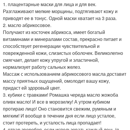
1. плацентарные маски для лица и для век.
Разглаживают мелкие морщины, подтягивают кожу и
приводят ее в тонус. Одной маски хватает на 3 раза.
2. масло абрикосовое.
Получают из косточек абрикоса, имеет богатый
витаминами и минералами состав, прекрасно питает и
способствует регенерации чувствительной и
поврежденной кожи, слизистых оболочек. Великолепно
смягчает, делает кожу упругой и эластичной,
нормализует работу сальных желез.
Массаж с использованием абрикосового масла доставит
массу приятных ощущений, омолодит вашу кожу,
придаст ей здоровый цвет.
3. кубики с травками! Ромашка череда масло жожоба
оливк масло! И все в морозилку! А утром кубиком
протираю лицо! Оно становится свежим, румяным и
мягким! И вообще в течении дня если лицо усталое,
стоит протереть, и усталость лица пропадает!
4. отвар зверобоя, если использовать каждый день (я