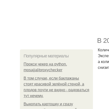
В 2
Колич
Экспе
Популярные материалы
а кол
Прокси чекер на python.
снизи
mosajjal/proxychecker
В том случае, если баклажаны
стоят красивой зелёной стеной, а
плодов почти не видно - радоваться
тут нечему.
Выкопать картошку и сразу