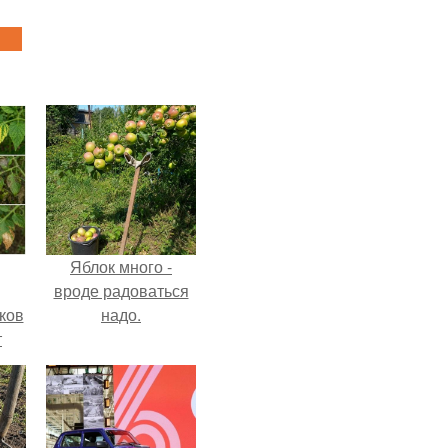
Яблок много -
вроде радоваться
ков
надо.
т