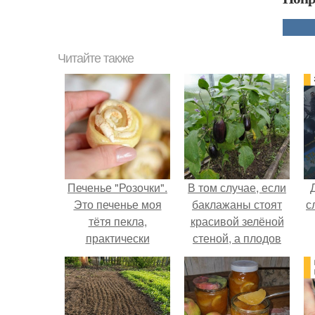
Читайте также
Печенье "Розочки".
В том случае, если
Это печенье моя
баклажаны стоят
с
тётя пекла,
красивой зелёной
практически
стеной, а плодов
еженедельно.
почти не видно -
радоваться тут
нечему.