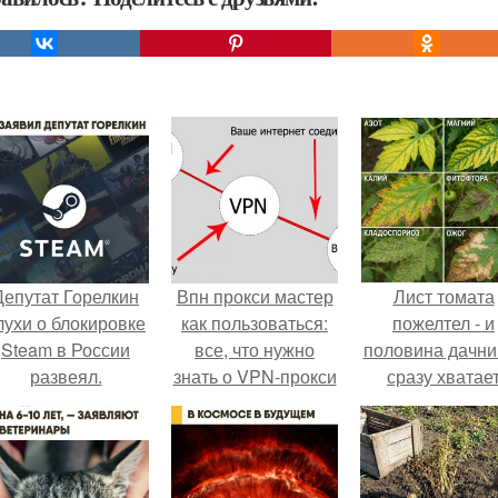
Депутат Горелкин
Впн прокси мастер
Лист томата
лухи о блокировке
как пользоваться:
пожелтел - и
Steam в России
все, что нужно
половина дачни
развеял.
знать о VPN-прокси
сразу хватае
удобрение.