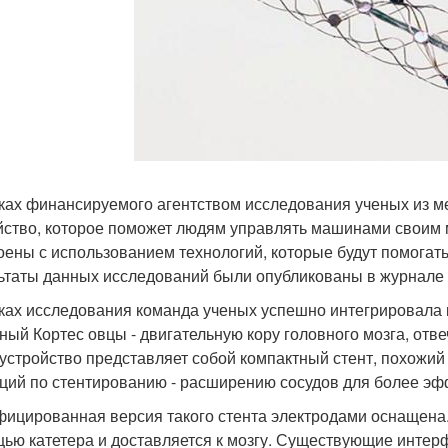
ках финансируемого агентством исследования ученых из м
йство, которое поможет людям управлять машинами своим м
оены с использованием технологий, которые будут помогат
ьтаты данных исследований были опубликованы в журнале N
ках исследования команда ученых успешно интегрировала к
ный Кортес овцы - двигательную кору головного мозга, отв
устройство представляет собой компактный стент, похожий 
ций по стентированию - расширению сосудов для более эф
ицированная версия такого стента электродами оснащена.
ью катетера и доставляется к мозгу. Существующие интер