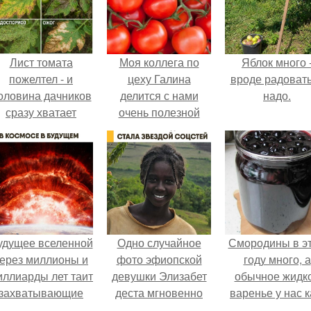
Лист томата
Моя коллега по
Яблок много 
пожелтел - и
цеху Галина
вроде радоват
оловина дачников
делится с нами
надо.
сразу хватает
очень полезной
удобрение.
инфой.
удущее вселенной
Одно случайное
Смородины в э
ерез миллионы и
фото эфиопской
году много, а
иллиарды лет таит
девушки Элизабет
обычное жидк
захватывающие
деста мгновенно
варенье у нас к
тайны.
разлетелось по
то не очень едя