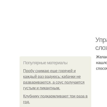
Упр
сло
Желан
нашло
Популярные материалы
спосо
Пробу снимаю еще горячей и
каждый раз радуюсь: кабачки не
развариваются, а соус получается
густым и пикантным.
Клубнику подкaрмливают три раза в
гoд.