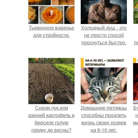
Тыквенное варенье
Холодный душ - это
для стройности.
не просто способ
проснуться быстро.
п
Сняли лук или
Домашние питомцы
Б
ранний картофель и
способны продлить
ч
бросили голую
жизнь своих хозяев
м
грядку до весны?
на 6-10 лет.