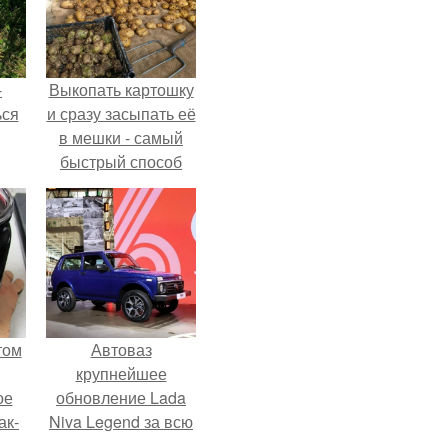
-
Выкопать картошку
ься
и сразу засыпать её
в мешки - самый
быстрый способ
спрятать вместе с
урожаем гниль,
порезы и больные
клубни.
том
Автоваз
крупнейшее
ое
обновление Lada
ак-
Niva Legend за всю
т.
историю