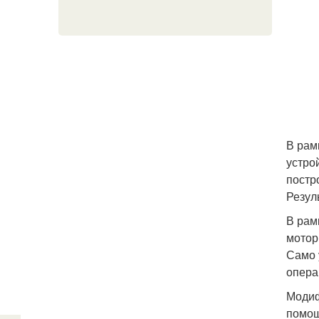
В рам
устро
постр
Резул
В рам
мотор
Само 
опера
Модиф
помощ