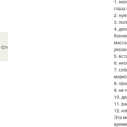
1. не
глаза
2. ну
3. пол
4. де
Кончи
масса
⇦
указа
5. вст
6. не
7. со
морко
8. пр
9. не
10. д
11. р
12. и
Эта м
време