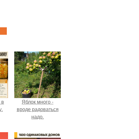
 в
Яблок много -
у.
вроде радоваться
надо.