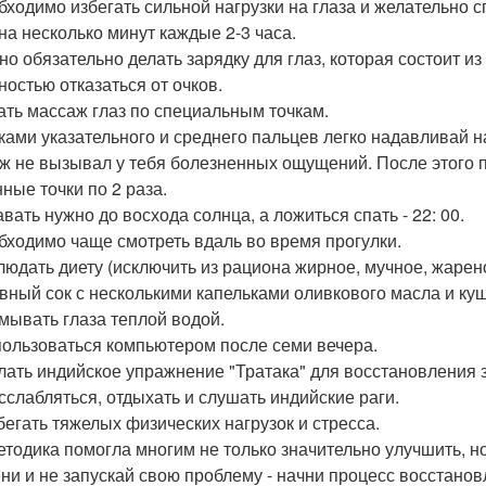
обходимо избегать сильной нагрузки на глаза и желательно с
 на несколько минут каждые 2-3 часа.
жно обязательно делать зарядку для глаз, которая состоит и
ностью отказаться от очков.
лать массаж глаз по специальным точкам.
ками указательного и среднего пальцев легко надавливай на
ж не вызывал у тебя болезненных ощущений. После этого 
нные точки по 2 раза.
авать нужно до восхода солнца, а ложиться спать - 22: 00.
обходимо чаще смотреть вдаль во время прогулки.
блюдать диету (исключить из рациона жирное, мучное, жарен
вный сок с несколькими капельками оливкового масла и куш
омывать глаза теплой водой.
 пользоваться компьютером после семи вечера.
елать индийское упражнение "Тратака" для восстановления 
асслабляться, отдыхать и слушать индийские раги.
збегать тяжелых физических нагрузок и стресса.
етодика помогла многим не только значительно улучшить, н
ни и не запускай свою проблему - начни процесс восстано