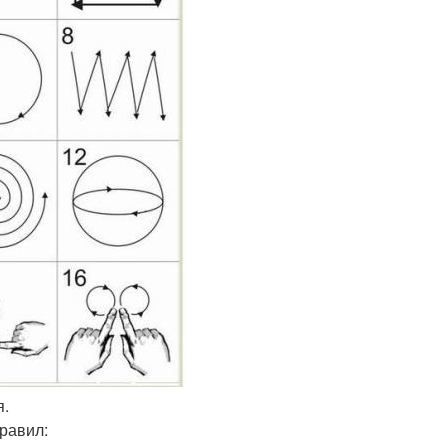
я.
равил: