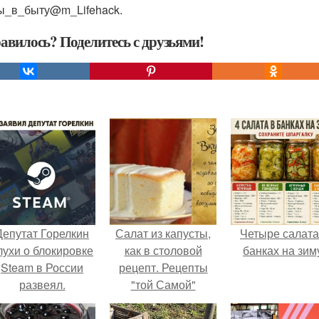
ы_в_быту@m_Lifehack.
авилось? Поделитесь с друзьями!
Депутат Горелкин
Салат из капусты,
Четыре салата
лухи о блокировке
как в столовой
банках на зим
Steam в России
рецепт. Рецепты
развеял.
"той Самой"
столовской еды из
детства?