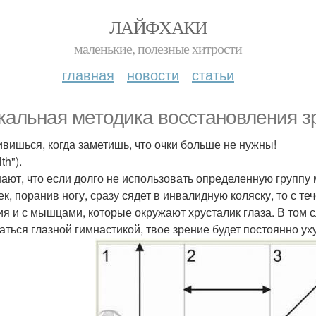
ЛАЙФХАКИ
маленькие, полезные хитрости
главная
новости
статьи
кальная методика восстановления з
ивишься, когда заметишь, что очки больше не нужны!
th").
нают, что если долго не использовать определенную группу
ек, поранив ногу, сразу сядет в инвалидную коляску, то с т
ия и с мышцами, которые окружают хрусталик глаза. В том с
аться глазной гимнастикой, твое зрение будет постоянно у