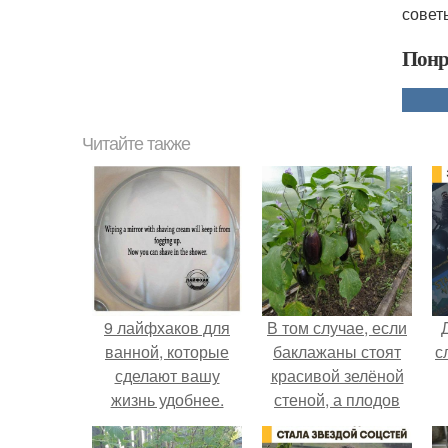
совет
Понр
Читайте также
9 лайфхаков для
В том случае, если
ванной, которые
баклажаны стоят
с
сделают вашу
красивой зелёной
жизнь удобнее.
стеной, а плодов
почти не видно -
радоваться тут