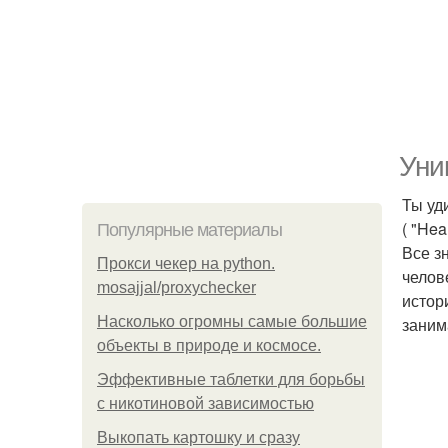
Уни
Ты уд
( "Heal
Популярные материалы
Все з
Прокси чекер на python.
челов
mosajjal/proxychecker
истор
Насколько огромны самые большие
заним
объекты в природе и космосе.
Эффективные таблетки для борьбы
с никотиновой зависимостью
Выкопать картошку и сразу