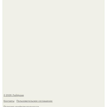
Насколько огромны самые большие объекты в природе
и космосе.
Лист томата пожелтел - и половина дачников сразу
хватает удобрение.
© 2026 Лайфхаки
Контакты
Пользовательское соглашение
Политика конфидециальности