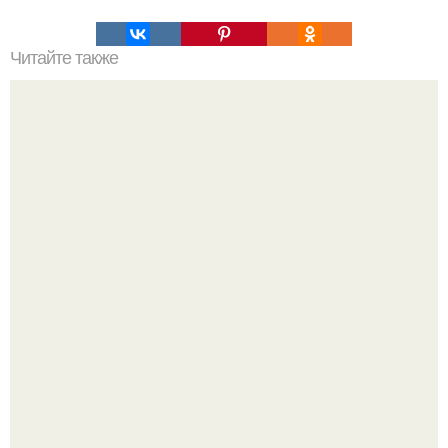
Читайте также
Почему нужно есть рыбий жир?
Твоё тело работает 24 часа в сутки без твоего участия.