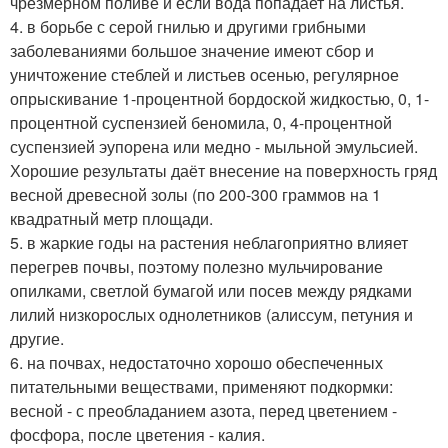
чрезмерном поливе и если вода попадает на листья.
4. в борьбе с серой гнилью и другими грибными
заболеваниями большое значение имеют сбор и
уничтожение стеблей и листьев осенью, регулярное
опрыскивание 1-процентной бордоской жидкостью, 0, 1-
процентной суспензией беномила, 0, 4-процентной
суспензией эупорена или медно - мыльной эмульсией.
Хорошие результаты даёт внесение на поверхность гряд
весной древесной золы (по 200-300 граммов на 1
квадратный метр площади.
5. в жаркие годы на растения неблагоприятно влияет
перегрев почвы, поэтому полезно мульчирование
опилками, светлой бумагой или посев между рядками
лилий низкорослых однолетников (алиссум, петуния и
другие.
6. на почвах, недостаточно хорошо обеспеченных
питательными веществами, применяют подкормки:
весной - с преобладанием азота, перед цветением -
фосфора, после цветения - калия.