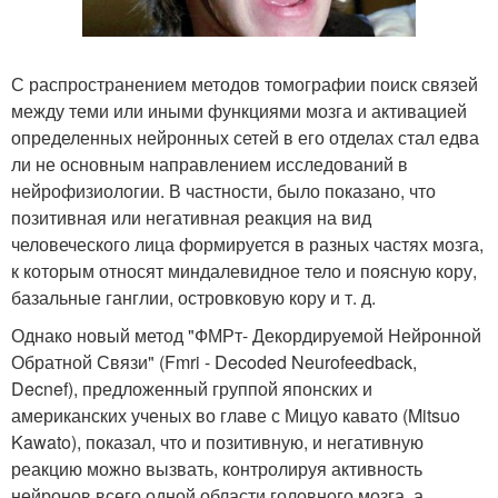
С распространением методов томографии поиск связей
между теми или иными функциями мозга и активацией
определенных нейронных сетей в его отделах стал едва
ли не основным направлением исследований в
нейрофизиологии. В частности, было показано, что
позитивная или негативная реакция на вид
человеческого лица формируется в разных частях мозга,
к которым относят миндалевидное тело и поясную кору,
базальные ганглии, островковую кору и т. д.
Однако новый метод "ФМРт- Декордируемой Нейронной
Обратной Связи" (Fmri - Decoded Neurofeedback,
Decnef), предложенный группой японских и
американских ученых во главе с Мицуо кавато (Mitsuo
Kawato), показал, что и позитивную, и негативную
реакцию можно вызвать, контролируя активность
нейронов всего одной области головного мозга, а