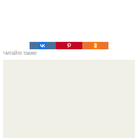
Читайте также
100 причин почему я с тобой дружу. Подарки. 100
причин, почему ты моя лучшая подруга.