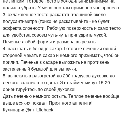
не липким. Готовое тесто в холодильник минимум на
полчаса убрать. У меня оно там примерно час провело.
3. охлажденное тесто раскатать толщиной около
полусантиметра (тонко не раскатывайте - не будет
эффекта слоености. Рабочую поверхность и само тесто
для удобства совсем чуть-чуть припудрить мукой.
Печенье любой формы и размера вырезать.
4. насыпать в блюдце сахар. Готовые печеньки одной
стороной макать в сахар и немного прижимать, чтоб он
прилип. Печенье в сахаре выложить на противень,
застеленный бумагой для выпечки.
5. выпекать в разогретой до 200 градусов духовке до
легкого золотистого цвета. Это займет минут 15-20 -
ориентируйтесь по своей духовке!
Дать печенью немного остыть. Теплое печенье вообще
выше всяких похвал! Приятного аппетита!
Кулинария@m_Lifehack.